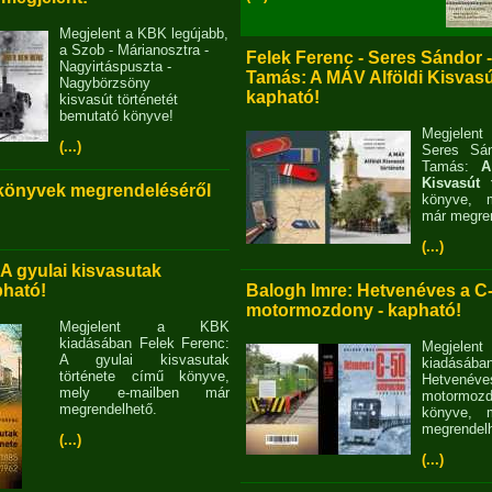
Megjelent a KBK legújabb,
a Szob - Márianosztra -
Felek Ferenc - Seres Sándor 
Nagyirtáspuszta -
Tamás: A MÁV Alföldi Kisvasút
Nagybörzsöny
kapható!
kisvasút történetét
bemutató könyve!
Megjelent
(...)
Seres Sán
Tamás:
A
Kisvasút 
 könyvek megrendeléséről
könyve, m
már megren
(...)
 A gyulai kisvasutak
pható!
Balogh Imre: Hetvenéves a C
motormozdony - kapható!
Megjelent a KBK
kiadásában Felek Ferenc:
Megjel
A gyulai kisvasutak
kiadásába
története című könyve,
Hetvené
mely e-mailben már
motormo
megrendelhető.
könyve, m
megrendelh
(...)
(...)