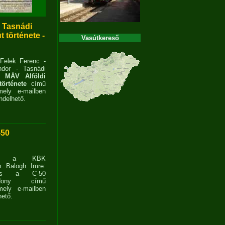
- Tasnádi
 története -
Vasútkereső
 Felek Ferenc -
dor - Tasnádi
 MÁV Alföldi
története
című
ely e-mailben
delhető.
-50
ent a KBK
n Balogh Imre:
ves a C-50
zdony című
ely e-mailben
ető.