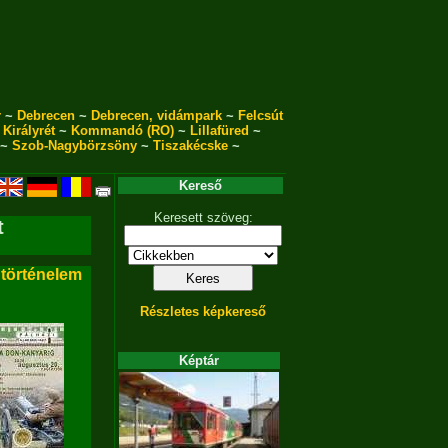
r
~
Debrecen
~
Debrecen, vidámpark
~
Felcsút
~
Királyrét
~
Kommandó (RO)
~
Lillafüred
~
~
Szob-Nagybörzsöny
~
Tiszakécske
~
Kereső
Keresett szöveg:
t
 történelem
Részletes képkereső
Képtár