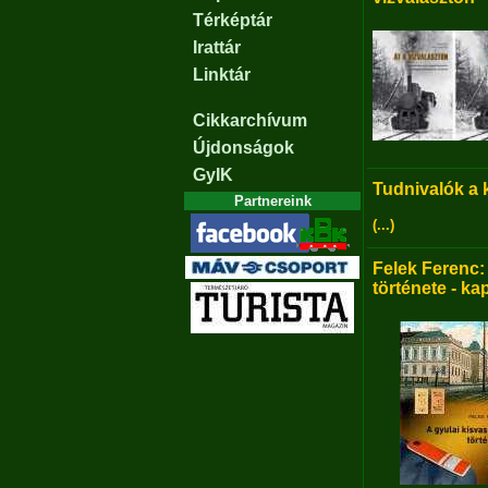
Térképtár
Irattár
Linktár
Cikkarchívum
Újdonságok
GyIK
Tudnivalók a
Partnereink
(...)
Felek Ferenc:
története - ka