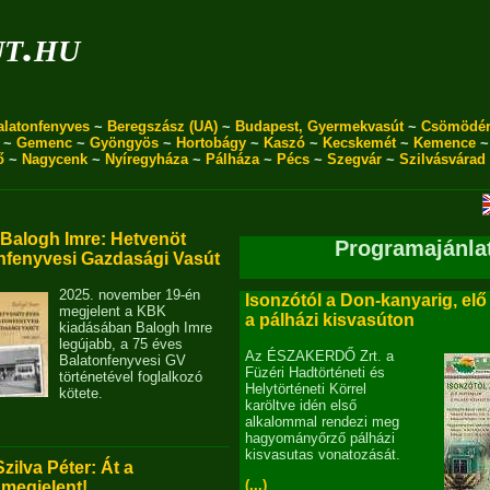
ut.hu
alatonfenyves
~
Beregszász (UA)
~
Budapest, Gyermekvasút
~
Csömödé
~
Gemenc
~
Gyöngyös
~
Hortobágy
~
Kaszó
~
Kecskemét
~
Kemence
ő
~
Nagycenk
~
Nyíregyháza
~
Pálháza
~
Pécs
~
Szegvár
~
Szilvásvárad
alogh Imre: Hetvenöt
Programajánla
nfenyvesi Gazdasági Vasút
2025. november 19-én
Isonzótól a Don-kanyarig, elő
megjelent a KBK
a pálházi kisvasúton
kiadásában Balogh Imre
legújabb, a 75 éves
Az ÉSZAKERDŐ Zrt. a
Balatonfenyvesi GV
Füzéri Hadtörténeti és
történetével foglalkozó
Helytörténeti Körrel
kötete.
karöltve idén első
alkalommal rendezi meg
hagyományőrző pálházi
kisvasutas vonatozását.
Szilva Péter: Át a
(...)
 megjelent!