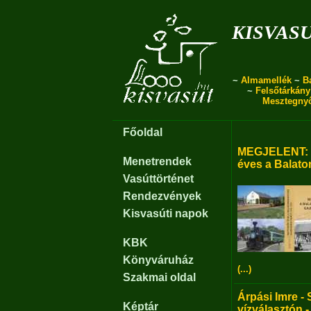
kisvas
~
Almamellék
~
B
~
Felsőtárkány
Mesztegny
Főoldal
MEGJELENT: B
Menetrendek
éves a Balato
Vasúttörténet
Rendezvények
Kisvasúti napok
KBK
Könyváruház
(...)
Szakmai oldal
Árpási Imre - 
Képtár
vízválasztón -