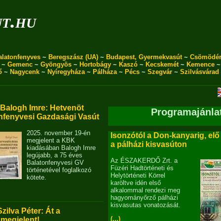
ut.hu
alatonfenyves
~
Beregszász (UA)
~
Budapest, Gyermekvasút
~
Csömödé
~
Gemenc
~
Gyöngyös
~
Hortobágy
~
Kaszó
~
Kecskemét
~
Kemence
ő
~
Nagycenk
~
Nyíregyháza
~
Pálháza
~
Pécs
~
Szegvár
~
Szilvásvárad
alogh Imre: Hetvenöt
Programajánla
nfenyvesi Gazdasági Vasút
2025. november 19-én
Isonzótól a Don-kanyarig, elő
megjelent a KBK
a pálházi kisvasúton
kiadásában Balogh Imre
legújabb, a 75 éves
Az ÉSZAKERDŐ Zrt. a
Balatonfenyvesi GV
Füzéri Hadtörténeti és
történetével foglalkozó
Helytörténeti Körrel
kötete.
karöltve idén első
alkalommal rendezi meg
hagyományőrző pálházi
kisvasutas vonatozását.
Szilva Péter: Át a
(...)
 megjelent!