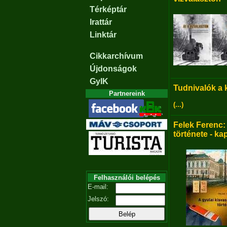
Térképtár
Irattár
Linktár
Cikkarchívum
Újdonságok
GyIK
Tudnivalók a
Partnereink
(...)
Felek Ferenc:
története - ka
Felhasználói belépés
E-mail:
Jelszó: