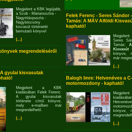
Megjelent a KBK legújabb,
a Szob - Márianosztra -
Felek Ferenc - Seres Sándor 
Nagyirtáspuszta -
Tamás: A MÁV Alföldi Kisvasút
Nagybörzsöny
kapható!
kisvasút történetét
bemutató könyve!
Megjelent
(...)
Seres Sán
Tamás:
A
Kisvasút 
 könyvek megrendeléséről
könyve, m
már megren
(...)
 A gyulai kisvasutak
pható!
Balogh Imre: Hetvenéves a C
motormozdony - kapható!
Megjelent a KBK
kiadásában Felek Ferenc:
Megjel
A gyulai kisvasutak
kiadásába
története című könyve,
Hetvené
mely e-mailben már
motormo
megrendelhető.
könyve, m
megrendelh
(...)
(...)