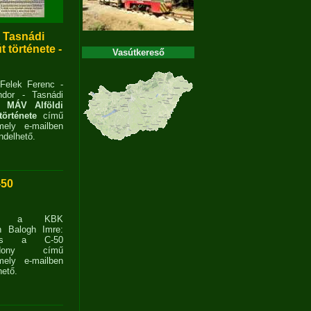
- Tasnádi
 története -
Vasútkereső
 Felek Ferenc -
dor - Tasnádi
 MÁV Alföldi
története
című
ely e-mailben
delhető.
-50
ent a KBK
n Balogh Imre:
ves a C-50
zdony című
ely e-mailben
ető.