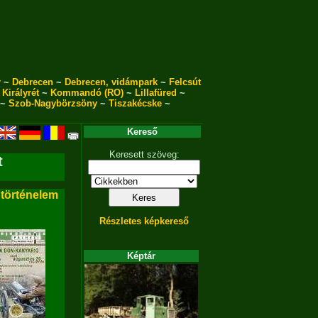
r
~
Debrecen
~
Debrecen, vidámpark
~
Felcsút
~
Királyrét
~
Kommandó (RO)
~
Lillafüred
~
~
Szob-Nagybörzsöny
~
Tiszakécske
~
Kereső
Keresett szöveg:
t
 történelem
Részletes képkereső
Képtár