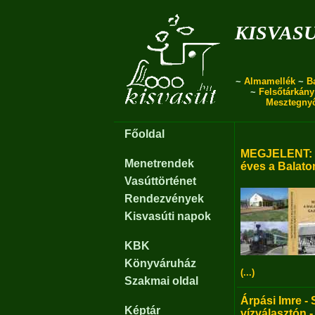
kisvas
~
Almamellék
~
B
~
Felsőtárkány
Mesztegny
Főoldal
MEGJELENT: B
Menetrendek
éves a Balato
Vasúttörténet
Rendezvények
Kisvasúti napok
KBK
Könyváruház
(...)
Szakmai oldal
Árpási Imre - 
Képtár
vízválasztón -