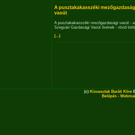
A pusztakakasszéki mezőgazdaság
vasút
A pusztakakasszéki mezőgazdasági vasút - a
Szegvári Gazdasági Vasút ősének - rövid tört
(...)
(c)
Kisvasutak Baráti Köre
E
Belépés
-
Webmai