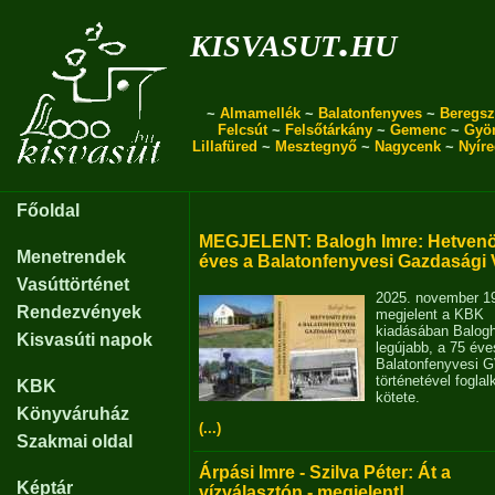
kisvasut.hu
~
Almamellék
~
Balatonfenyves
~
Beregsz
Felcsút
~
Felsőtárkány
~
Gemenc
~
Gyö
Lillafüred
~
Mesztegnyő
~
Nagycenk
~
Nyír
Főoldal
MEGJELENT: Balogh Imre: Hetvenö
Menetrendek
éves a Balatonfenyvesi Gazdasági 
Vasúttörténet
2025. november 1
Rendezvények
megjelent a KBK
kiadásában Balog
Kisvasúti napok
legújabb, a 75 éve
Balatonfenyvesi 
történetével fogla
KBK
kötete.
Könyváruház
(...)
Szakmai oldal
Árpási Imre - Szilva Péter: Át a
Képtár
vízválasztón - megjelent!