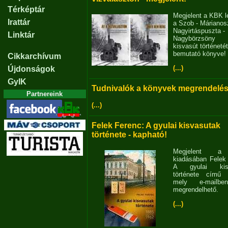
Térképtár
Megjelent a KBK l
Irattár
a Szob - Márianosz
Nagyirtáspuszta -
Linktár
Nagybörzsöny
kisvasút történetét
bemutató könyve!
Cikkarchívum
(...)
Újdonságok
GyIK
Tudnivalók a könyvek megrendelés
Partnereink
(...)
Felek Ferenc: A gyulai kisvasutak
története - kapható!
Megjelent 
kiadásában Felek
A gyulai kisv
története című 
mely e-mailb
megrendelhető.
(...)