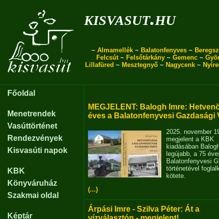
kisvasut.hu
~
Almamellék
~
Balatonfenyves
~
Beregsz
Felcsút
~
Felsőtárkány
~
Gemenc
~
Gyö
Lillafüred
~
Mesztegnyő
~
Nagycenk
~
Nyír
Főoldal
MEGJELENT: Balogh Imre: Hetvenö
Menetrendek
éves a Balatonfenyvesi Gazdasági 
Vasúttörténet
2025. november 1
Rendezvények
megjelent a KBK
kiadásában Balog
Kisvasúti napok
legújabb, a 75 éve
Balatonfenyvesi 
történetével fogla
KBK
kötete.
Könyváruház
(...)
Szakmai oldal
Árpási Imre - Szilva Péter: Át a
Képtár
vízválasztón - megjelent!