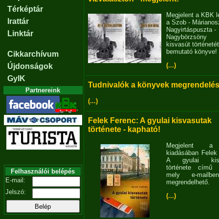
Térképtár
Megjelent a KBK l
Irattár
a Szob - Márianosz
Nagyirtáspuszta -
Linktár
Nagybörzsöny
kisvasút történetét
bemutató könyve!
Cikkarchívum
(...)
Újdonságok
GyIK
Tudnivalók a könyvek megrendelés
Partnereink
(...)
Felek Ferenc: A gyulai kisvasutak
története - kapható!
Megjelent 
kiadásában Felek
A gyulai kisv
története című 
Felhasználói belépés
mely e-mailb
E-mail:
megrendelhető.
Jelszó:
(...)