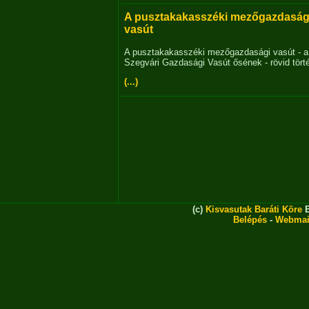
A pusztakakasszéki mezőgazdaság
vasút
A pusztakakasszéki mezőgazdasági vasút - a
Szegvári Gazdasági Vasút ősének - rövid tört
(...)
(c)
Kisvasutak Baráti Köre
E
Belépés
-
Webmai