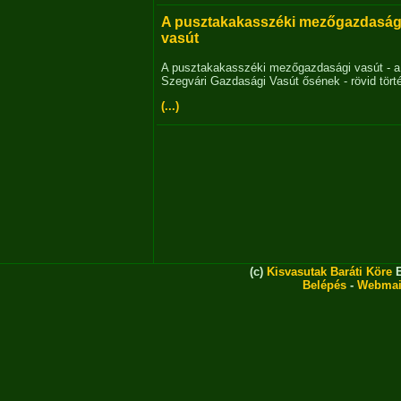
A pusztakakasszéki mezőgazdaság
vasút
A pusztakakasszéki mezőgazdasági vasút - a
Szegvári Gazdasági Vasút ősének - rövid tört
(...)
(c)
Kisvasutak Baráti Köre
E
Belépés
-
Webmai