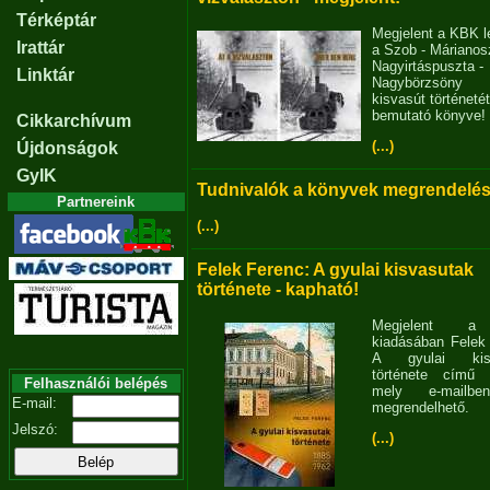
Térképtár
Megjelent a KBK l
Irattár
a Szob - Márianosz
Nagyirtáspuszta -
Linktár
Nagybörzsöny
kisvasút történetét
bemutató könyve!
Cikkarchívum
(...)
Újdonságok
GyIK
Tudnivalók a könyvek megrendelés
Partnereink
(...)
Felek Ferenc: A gyulai kisvasutak
története - kapható!
Megjelent 
kiadásában Felek
A gyulai kisv
története című 
Felhasználói belépés
mely e-mailb
E-mail:
megrendelhető.
Jelszó:
(...)