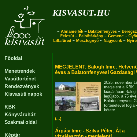
kisvasut.hu
~
Almamellék
~
Balatonfenyves
~
Beregsz
Felcsút
~
Felsőtárkány
~
Gemenc
~
Gyö
Lillafüred
~
Mesztegnyő
~
Nagycenk
~
Nyír
Főoldal
MEGJELENT: Balogh Imre: Hetvenö
Menetrendek
éves a Balatonfenyvesi Gazdasági 
Vasúttörténet
2025. november 1
Rendezvények
megjelent a KBK
kiadásában Balog
Kisvasúti napok
legújabb, a 75 éve
Balatonfenyvesi 
történetével fogla
KBK
kötete.
Könyváruház
(...)
Szakmai oldal
Árpási Imre - Szilva Péter: Át a
Képtár
vízválasztón - megjelent!