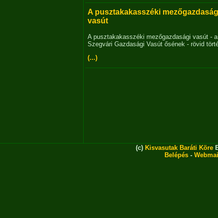
A pusztakakasszéki mezőgazdaság
vasút
A pusztakakasszéki mezőgazdasági vasút - a
Szegvári Gazdasági Vasút ősének - rövid tört
(...)
(c)
Kisvasutak Baráti Köre
E
Belépés
-
Webmai