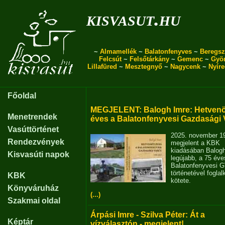
kisvasut.hu
~
Almamellék
~
Balatonfenyves
~
Beregsz
Felcsút
~
Felsőtárkány
~
Gemenc
~
Gyö
Lillafüred
~
Mesztegnyő
~
Nagycenk
~
Nyír
Főoldal
MEGJELENT: Balogh Imre: Hetvenö
Menetrendek
éves a Balatonfenyvesi Gazdasági 
Vasúttörténet
2025. november 1
Rendezvények
megjelent a KBK
kiadásában Balog
Kisvasúti napok
legújabb, a 75 éve
Balatonfenyvesi 
történetével fogla
KBK
kötete.
Könyváruház
(...)
Szakmai oldal
Árpási Imre - Szilva Péter: Át a
Képtár
vízválasztón - megjelent!