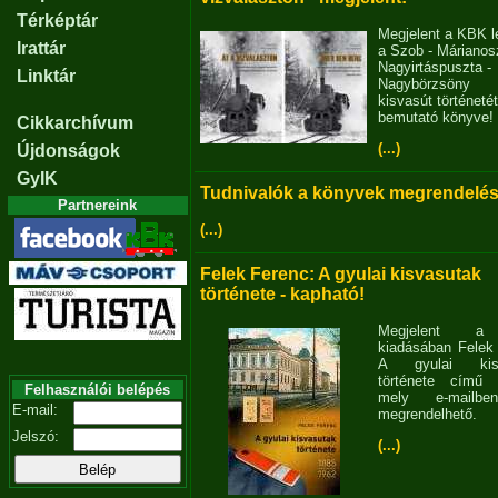
Térképtár
Megjelent a KBK l
Irattár
a Szob - Márianosz
Nagyirtáspuszta -
Linktár
Nagybörzsöny
kisvasút történetét
bemutató könyve!
Cikkarchívum
(...)
Újdonságok
GyIK
Tudnivalók a könyvek megrendelés
Partnereink
(...)
Felek Ferenc: A gyulai kisvasutak
története - kapható!
Megjelent 
kiadásában Felek
A gyulai kisv
története című 
Felhasználói belépés
mely e-mailb
E-mail:
megrendelhető.
Jelszó:
(...)