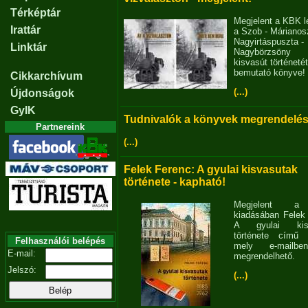
Térképtár
Megjelent a KBK l
Irattár
a Szob - Márianosz
Nagyirtáspuszta -
Linktár
Nagybörzsöny
kisvasút történetét
bemutató könyve!
Cikkarchívum
(...)
Újdonságok
GyIK
Tudnivalók a könyvek megrendelés
Partnereink
(...)
Felek Ferenc: A gyulai kisvasutak
története - kapható!
Megjelent 
kiadásában Felek
A gyulai kisv
története című 
Felhasználói belépés
mely e-mailb
E-mail:
megrendelhető.
Jelszó:
(...)