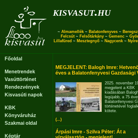
kisvasut.hu
~
Almamellék
~
Balatonfenyves
~
Beregsz
Felcsút
~
Felsőtárkány
~
Gemenc
~
Gyö
Lillafüred
~
Mesztegnyő
~
Nagycenk
~
Nyír
Főoldal
MEGJELENT: Balogh Imre: Hetvenö
Menetrendek
éves a Balatonfenyvesi Gazdasági 
Vasúttörténet
2025. november 1
Rendezvények
megjelent a KBK
kiadásában Balog
Kisvasúti napok
legújabb, a 75 éve
Balatonfenyvesi 
történetével fogla
KBK
kötete.
Könyváruház
(...)
Szakmai oldal
Árpási Imre - Szilva Péter: Át a
Képtár
vízválasztón - megjelent!