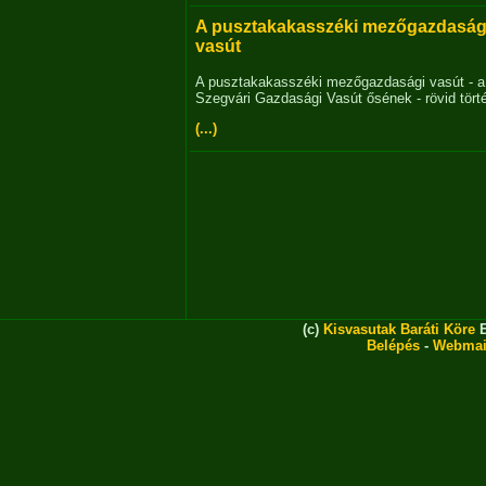
A pusztakakasszéki mezőgazdaság
vasút
A pusztakakasszéki mezőgazdasági vasút - a
Szegvári Gazdasági Vasút ősének - rövid tört
(...)
(c)
Kisvasutak Baráti Köre
E
Belépés
-
Webmai