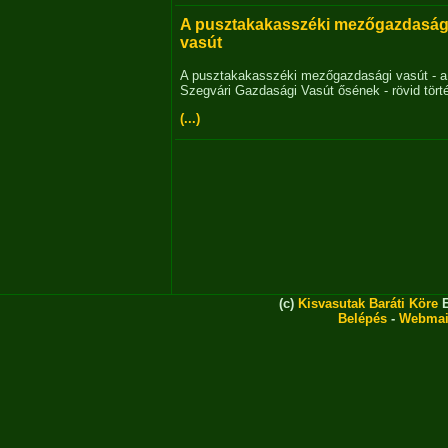
A pusztakakasszéki mezőgazdaság
vasút
A pusztakakasszéki mezőgazdasági vasút - a
Szegvári Gazdasági Vasút ősének - rövid tört
(...)
(c)
Kisvasutak Baráti Köre
E
Belépés
-
Webmai