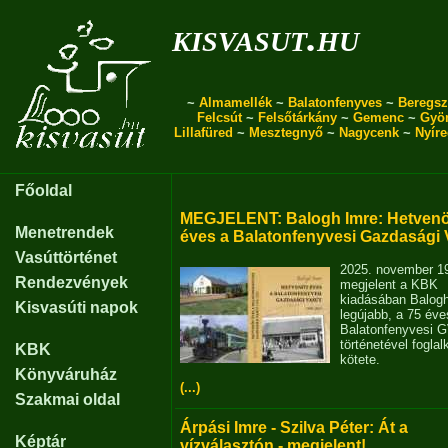
kisvasut.hu
~
Almamellék
~
Balatonfenyves
~
Beregsz
Felcsút
~
Felsőtárkány
~
Gemenc
~
Gyö
Lillafüred
~
Mesztegnyő
~
Nagycenk
~
Nyír
Főoldal
MEGJELENT: Balogh Imre: Hetvenö
Menetrendek
éves a Balatonfenyvesi Gazdasági 
Vasúttörténet
2025. november 1
Rendezvények
megjelent a KBK
kiadásában Balog
Kisvasúti napok
legújabb, a 75 éve
Balatonfenyvesi 
történetével fogla
KBK
kötete.
Könyváruház
(...)
Szakmai oldal
Árpási Imre - Szilva Péter: Át a
Képtár
vízválasztón - megjelent!