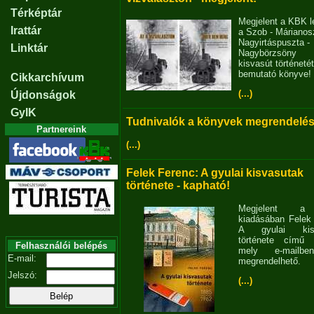
Térképtár
Megjelent a KBK l
Irattár
a Szob - Márianosz
Nagyirtáspuszta -
Linktár
Nagybörzsöny
kisvasút történetét
bemutató könyve!
Cikkarchívum
(...)
Újdonságok
GyIK
Tudnivalók a könyvek megrendelés
Partnereink
(...)
Felek Ferenc: A gyulai kisvasutak
története - kapható!
Megjelent 
kiadásában Felek
A gyulai kisv
története című 
Felhasználói belépés
mely e-mailb
E-mail:
megrendelhető.
Jelszó:
(...)