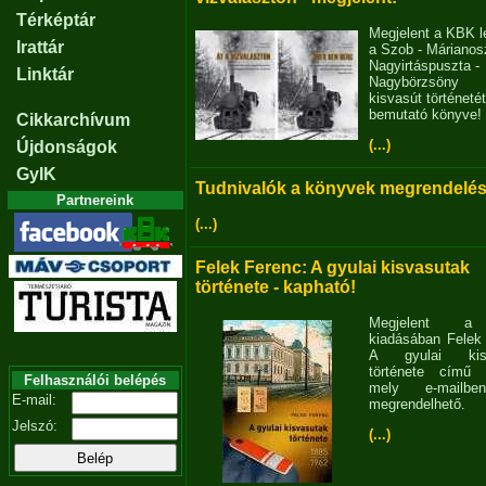
Térképtár
Megjelent a KBK l
Irattár
a Szob - Márianosz
Nagyirtáspuszta -
Linktár
Nagybörzsöny
kisvasút történetét
bemutató könyve!
Cikkarchívum
(...)
Újdonságok
GyIK
Tudnivalók a könyvek megrendelés
Partnereink
(...)
Felek Ferenc: A gyulai kisvasutak
története - kapható!
Megjelent 
kiadásában Felek
A gyulai kisv
története című 
Felhasználói belépés
mely e-mailb
E-mail:
megrendelhető.
Jelszó:
(...)