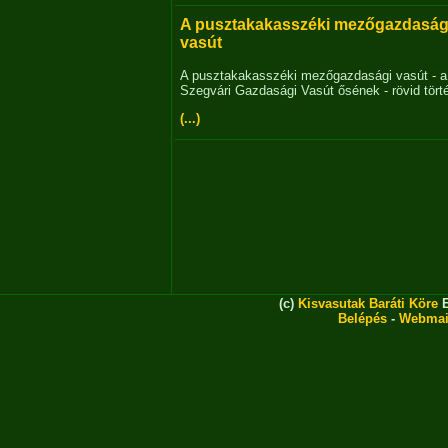
A pusztakakasszéki mezőgazdaság
vasút
A pusztakakasszéki mezőgazdasági vasút - a
Szegvári Gazdasági Vasút ősének - rövid tört
(...)
(c)
Kisvasutak Baráti Köre
E
Belépés
-
Webmai