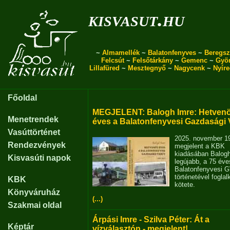
kisvasut.hu
~
Almamellék
~
Balatonfenyves
~
Beregsz
Felcsút
~
Felsőtárkány
~
Gemenc
~
Gyö
Lillafüred
~
Mesztegnyő
~
Nagycenk
~
Nyír
Főoldal
MEGJELENT: Balogh Imre: Hetvenö
Menetrendek
éves a Balatonfenyvesi Gazdasági 
Vasúttörténet
2025. november 1
Rendezvények
megjelent a KBK
kiadásában Balog
Kisvasúti napok
legújabb, a 75 éve
Balatonfenyvesi 
történetével fogla
KBK
kötete.
Könyváruház
(...)
Szakmai oldal
Árpási Imre - Szilva Péter: Át a
Képtár
vízválasztón - megjelent!