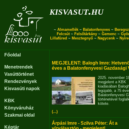
kisvasut.hu
~
Almamellék
~
Balatonfenyves
~
Beregsz
Felcsút
~
Felsőtárkány
~
Gemenc
~
Gyö
Lillafüred
~
Mesztegnyő
~
Nagycenk
~
Nyír
Főoldal
MEGJELENT: Balogh Imre: Hetvenö
Menetrendek
éves a Balatonfenyvesi Gazdasági 
Vasúttörténet
2025. november 1
Rendezvények
megjelent a KBK
kiadásában Balog
Kisvasúti napok
legújabb, a 75 éve
Balatonfenyvesi 
történetével fogla
KBK
kötete.
Könyváruház
(...)
Szakmai oldal
Árpási Imre - Szilva Péter: Át a
Képtár
vízválasztón - megjelent!