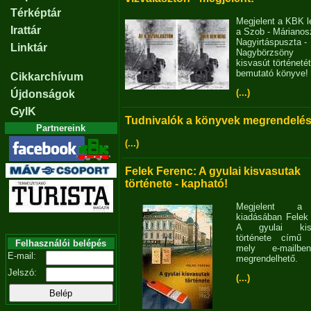
Térképtár
Megjelent a KBK l
Irattár
a Szob - Márianosz
Nagyirtáspuszta -
Linktár
Nagybörzsöny
kisvasút történetét
bemutató könyve!
Cikkarchívum
(...)
Újdonságok
GyIK
Tudnivalók a könyvek megrendelés
Partnereink
(...)
Felek Ferenc: A gyulai kisvasutak
története - kapható!
Megjelent 
kiadásában Felek
A gyulai kisv
története című 
Felhasználói belépés
mely e-mailb
E-mail:
megrendelhető.
Jelszó:
(...)