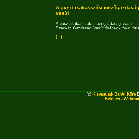
A pusztakakasszéki mezőgazdaság
vasút
A pusztakakasszéki mezőgazdasági vasút - a
Szegvári Gazdasági Vasút ősének - rövid tört
(...)
(c)
Kisvasutak Baráti Köre
E
Belépés
-
Webmai