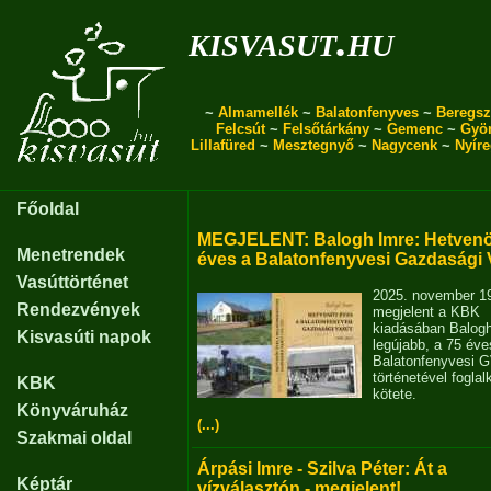
kisvasut.hu
~
Almamellék
~
Balatonfenyves
~
Beregsz
Felcsút
~
Felsőtárkány
~
Gemenc
~
Gyö
Lillafüred
~
Mesztegnyő
~
Nagycenk
~
Nyír
Főoldal
MEGJELENT: Balogh Imre: Hetvenö
Menetrendek
éves a Balatonfenyvesi Gazdasági 
Vasúttörténet
2025. november 1
Rendezvények
megjelent a KBK
kiadásában Balog
Kisvasúti napok
legújabb, a 75 éve
Balatonfenyvesi 
történetével fogla
KBK
kötete.
Könyváruház
(...)
Szakmai oldal
Árpási Imre - Szilva Péter: Át a
Képtár
vízválasztón - megjelent!