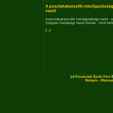
A pusztakakasszéki mezőgazdaság
vasút
A pusztakakasszéki mezőgazdasági vasút - a
Szegvári Gazdasági Vasút ősének - rövid tört
(...)
(c)
Kisvasutak Baráti Köre
E
Belépés
-
Webmai