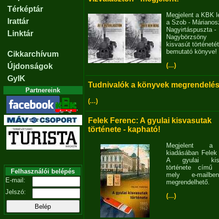
Térképtár
Megjelent a KBK l
Irattár
a Szob - Márianosz
Nagyirtáspuszta -
Linktár
Nagybörzsöny
kisvasút történetét
bemutató könyve!
Cikkarchívum
(...)
Újdonságok
GyIK
Tudnivalók a könyvek megrendelés
Partnereink
(...)
Felek Ferenc: A gyulai kisvasutak
története - kapható!
Megjelent 
kiadásában Felek
A gyulai kisv
története című 
Felhasználói belépés
mely e-mailb
E-mail:
megrendelhető.
Jelszó:
(...)