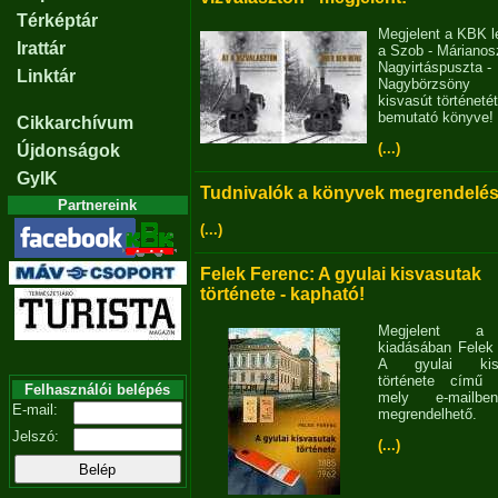
Térképtár
Megjelent a KBK l
Irattár
a Szob - Márianosz
Nagyirtáspuszta -
Linktár
Nagybörzsöny
kisvasút történetét
bemutató könyve!
Cikkarchívum
(...)
Újdonságok
GyIK
Tudnivalók a könyvek megrendelés
Partnereink
(...)
Felek Ferenc: A gyulai kisvasutak
története - kapható!
Megjelent 
kiadásában Felek
A gyulai kisv
története című 
Felhasználói belépés
mely e-mailb
E-mail:
megrendelhető.
Jelszó:
(...)