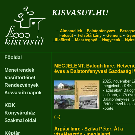
kisvasut.hu
~
Almamellék
~
Balatonfenyves
~
Beregsz
Felcsút
~
Felsőtárkány
~
Gemenc
~
Gyö
Lillafüred
~
Mesztegnyő
~
Nagycenk
~
Nyír
Főoldal
MEGJELENT: Balogh Imre: Hetvenö
Menetrendek
éves a Balatonfenyvesi Gazdasági 
Vasúttörténet
2025. november 1
Rendezvények
megjelent a KBK
kiadásában Balog
Kisvasúti napok
legújabb, a 75 éve
Balatonfenyvesi 
történetével fogla
KBK
kötete.
Könyváruház
(...)
Szakmai oldal
Árpási Imre - Szilva Péter: Át a
Képtár
vízválasztón - megjelent!