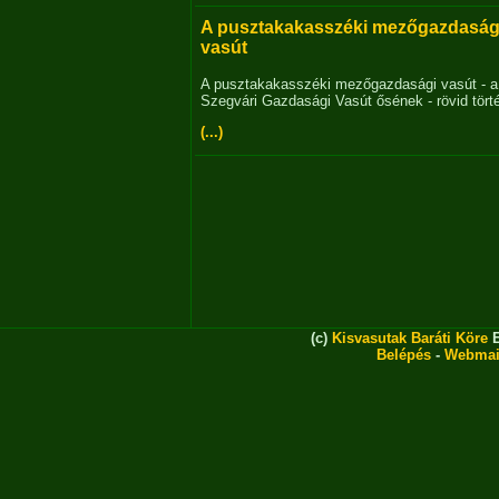
A pusztakakasszéki mezőgazdaság
vasút
A pusztakakasszéki mezőgazdasági vasút - a
Szegvári Gazdasági Vasút ősének - rövid tört
(...)
(c)
Kisvasutak Baráti Köre
E
Belépés
-
Webmai