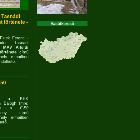
- Tasnádi
 története -
Vasútkereső
 Felek Ferenc -
dor - Tasnádi
 MÁV Alföldi
története
című
ely e-mailben
delhető.
-50
ent a KBK
n Balogh Imre:
ves a C-50
zdony című
ely e-mailben
ető.