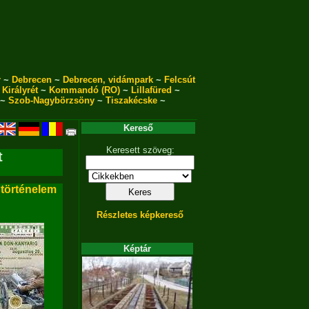
r
~
Debrecen
~
Debrecen, vidámpark
~
Felcsút
~
Királyrét
~
Kommandó (RO)
~
Lillafüred
~
~
Szob-Nagybörzsöny
~
Tiszakécske
~
Kereső
Keresett szöveg:
t
 történelem
Részletes képkereső
Képtár