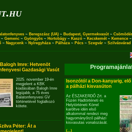
ut.hu
alatonfenyves
~
Beregszász (UA)
~
Budapest, Gyermekvasút
~
Csömödé
~
Gemenc
~
Gyöngyös
~
Hortobágy
~
Kaszó
~
Kecskemét
~
Kemence
ő
~
Nagycenk
~
Nyíregyháza
~
Pálháza
~
Pécs
~
Szegvár
~
Szilvásvárad
alogh Imre: Hetvenöt
Programajánla
nfenyvesi Gazdasági Vasút
2025. november 19-én
Isonzótól a Don-kanyarig, elő
megjelent a KBK
a pálházi kisvasúton
kiadásában Balogh Imre
legújabb, a 75 éves
Az ÉSZAKERDŐ Zrt. a
Balatonfenyvesi GV
Füzéri Hadtörténeti és
történetével foglalkozó
Helytörténeti Körrel
kötete.
karöltve idén első
alkalommal rendezi meg
hagyományőrző pálházi
kisvasutas vonatozását.
Szilva Péter: Át a
(...)
 megjelent!