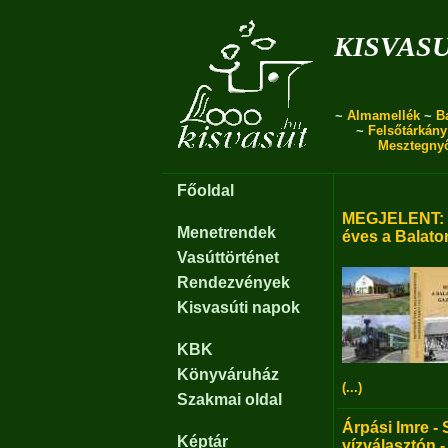
kisvas
~
Almamellék
~
B
~
Felsőtárkány
Mesztegny
Főoldal
MEGJELENT: B
Menetrendek
éves a Balato
Vasúttörténet
Rendezvények
Kisvasúti napok
KBK
Könyváruház
(...)
Szakmai oldal
Árpási Imre - 
Képtár
vízválasztón -