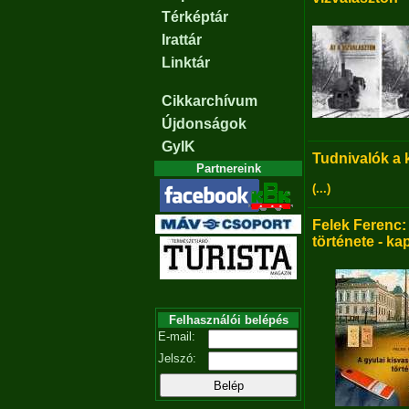
Térképtár
Irattár
Linktár
Cikkarchívum
Újdonságok
GyIK
Tudnivalók a
Partnereink
(...)
Felek Ferenc:
története - ka
Felhasználói belépés
E-mail:
Jelszó: