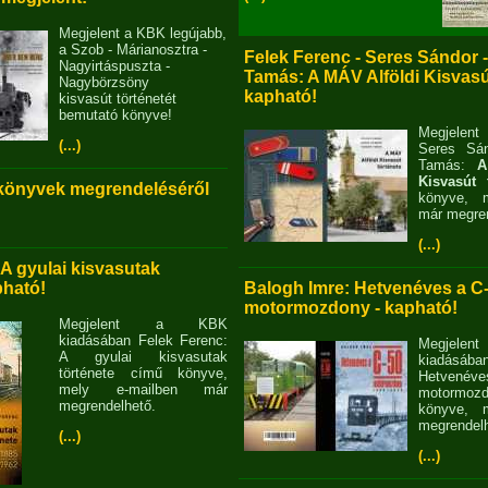
Megjelent a KBK legújabb,
a Szob - Márianosztra -
Felek Ferenc - Seres Sándor 
Nagyirtáspuszta -
Tamás: A MÁV Alföldi Kisvasút
Nagybörzsöny
kapható!
kisvasút történetét
bemutató könyve!
Megjelent
(...)
Seres Sán
Tamás:
A
Kisvasút 
 könyvek megrendeléséről
könyve, m
már megren
(...)
 A gyulai kisvasutak
pható!
Balogh Imre: Hetvenéves a C
motormozdony - kapható!
Megjelent a KBK
kiadásában Felek Ferenc:
Megjel
A gyulai kisvasutak
kiadásába
története című könyve,
Hetvené
mely e-mailben már
motormo
megrendelhető.
könyve, m
megrendelh
(...)
(...)