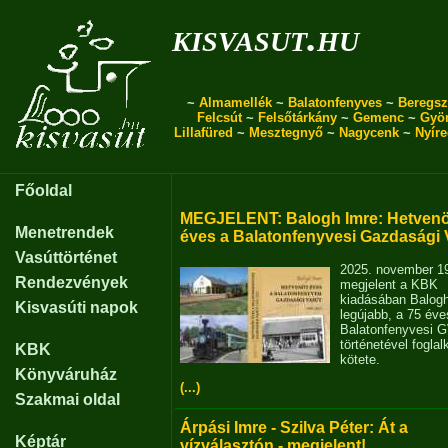
kisvasut.hu
~
Almamellék
~
Balatonfenyves
~
Beregsz
Felcsút
~
Felsőtárkány
~
Gemenc
~
Gyö
Lillafüred
~
Mesztegnyő
~
Nagycenk
~
Nyír
Főoldal
MEGJELENT: Balogh Imre: Hetvenö
Menetrendek
éves a Balatonfenyvesi Gazdasági 
Vasúttörténet
2025. november 1
Rendezvények
megjelent a KBK
kiadásában Balog
Kisvasúti napok
legújabb, a 75 éve
Balatonfenyvesi 
történetével fogla
KBK
kötete.
Könyváruház
(...)
Szakmai oldal
Árpási Imre - Szilva Péter: Át a
Képtár
vízválasztón - megjelent!