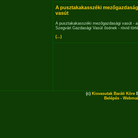
A pusztakakasszéki mezőgazdaság
vasút
A pusztakakasszéki mezőgazdasági vasút - a
Szegvári Gazdasági Vasút ősének - rövid tört
(...)
(c)
Kisvasutak Baráti Köre
E
Belépés
-
Webmai