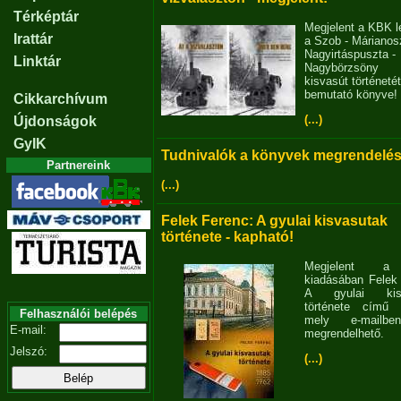
Térképtár
Megjelent a KBK l
Irattár
a Szob - Márianosz
Nagyirtáspuszta -
Linktár
Nagybörzsöny
kisvasút történetét
bemutató könyve!
Cikkarchívum
(...)
Újdonságok
GyIK
Tudnivalók a könyvek megrendelés
Partnereink
(...)
Felek Ferenc: A gyulai kisvasutak
története - kapható!
Megjelent 
kiadásában Felek
A gyulai kisv
története című 
Felhasználói belépés
mely e-mailb
E-mail:
megrendelhető.
Jelszó:
(...)