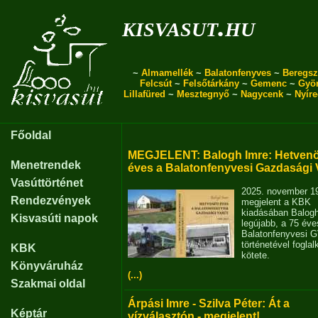
kisvasut.hu
~
Almamellék
~
Balatonfenyves
~
Beregsz
Felcsút
~
Felsőtárkány
~
Gemenc
~
Gyö
Lillafüred
~
Mesztegnyő
~
Nagycenk
~
Nyír
Főoldal
MEGJELENT: Balogh Imre: Hetvenö
Menetrendek
éves a Balatonfenyvesi Gazdasági 
Vasúttörténet
2025. november 1
Rendezvények
megjelent a KBK
kiadásában Balog
Kisvasúti napok
legújabb, a 75 éve
Balatonfenyvesi 
történetével fogla
KBK
kötete.
Könyváruház
(...)
Szakmai oldal
Árpási Imre - Szilva Péter: Át a
Képtár
vízválasztón - megjelent!