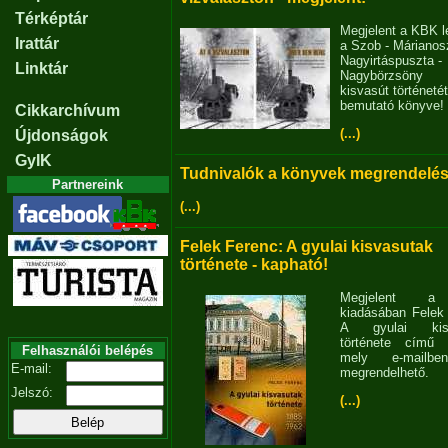
Térképtár
Megjelent a KBK l
Irattár
a Szob - Márianosz
Nagyirtáspuszta -
Linktár
Nagybörzsöny
kisvasút történetét
bemutató könyve!
Cikkarchívum
(...)
Újdonságok
GyIK
Tudnivalók a könyvek megrendelés
Partnereink
(...)
Felek Ferenc: A gyulai kisvasutak
története - kapható!
Megjelent 
kiadásában Felek
A gyulai kisv
története című 
Felhasználói belépés
mely e-mailb
E-mail:
megrendelhető.
Jelszó:
(...)