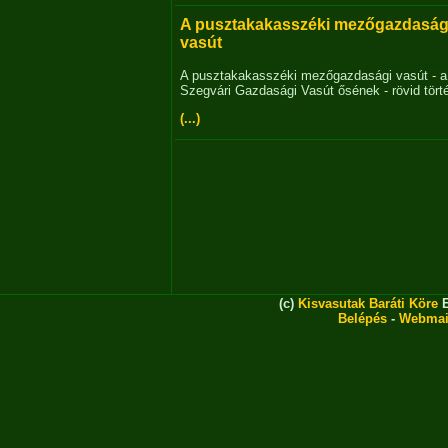
A pusztakakasszéki mezőgazdaság
vasút
A pusztakakasszéki mezőgazdasági vasút - a
Szegvári Gazdasági Vasút ősének - rövid tört
(...)
(c)
Kisvasutak Baráti Köre
E
Belépés
-
Webmai