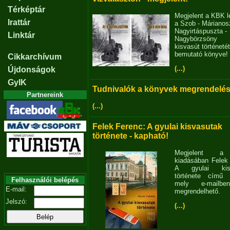
Térképtár
Megjelent a KBK l
Irattár
a Szob - Márianosz
Nagyirtáspuszta -
Linktár
Nagybörzsöny
kisvasút történetét
bemutató könyve!
Cikkarchívum
(...)
Újdonságok
GyIK
Tudnivalók a könyvek megrendelés
Partnereink
(...)
Felek Ferenc: A gyulai kisvasutak
története - kapható!
Megjelent 
kiadásában Felek
A gyulai kisv
története című 
Felhasználói belépés
mely e-mailb
E-mail:
megrendelhető.
Jelszó:
(...)