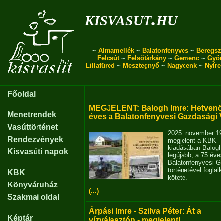
kisvasut.hu
~
Almamellék
~
Balatonfenyves
~
Beregsz
Felcsút
~
Felsőtárkány
~
Gemenc
~
Gyö
Lillafüred
~
Mesztegnyő
~
Nagycenk
~
Nyír
Főoldal
MEGJELENT: Balogh Imre: Hetvenö
Menetrendek
éves a Balatonfenyvesi Gazdasági 
Vasúttörténet
2025. november 1
Rendezvények
megjelent a KBK
kiadásában Balog
Kisvasúti napok
legújabb, a 75 éve
Balatonfenyvesi 
történetével fogla
KBK
kötete.
Könyváruház
(...)
Szakmai oldal
Árpási Imre - Szilva Péter: Át a
Képtár
vízválasztón - megjelent!