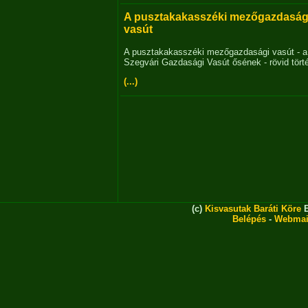
A pusztakakasszéki mezőgazdaság
vasút
A pusztakakasszéki mezőgazdasági vasút - a
Szegvári Gazdasági Vasút ősének - rövid tört
(...)
(c)
Kisvasutak Baráti Köre
E
Belépés
-
Webmai