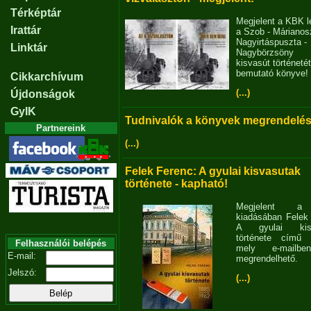
Térképtár
Megjelent a KBK l
Irattár
a Szob - Márianosz
Nagyirtáspuszta -
Linktár
Nagybörzsöny
kisvasút történetét
bemutató könyve!
Cikkarchívum
(...)
Újdonságok
GyIK
Tudnivalók a könyvek megrendelés
Partnereink
(...)
Felek Ferenc: A gyulai kisvasutak
története - kapható!
Megjelent 
kiadásában Felek
A gyulai kisv
története című 
Felhasználói belépés
mely e-mailb
E-mail:
megrendelhető.
Jelszó:
(...)