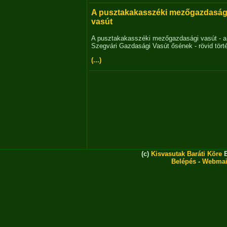
A pusztakakasszéki mezőgazdaság
vasút
A pusztakakasszéki mezőgazdasági vasút - a
Szegvári Gazdasági Vasút ősének - rövid tört
(...)
(c)
Kisvasutak Baráti Köre
E
Belépés
-
Webmai