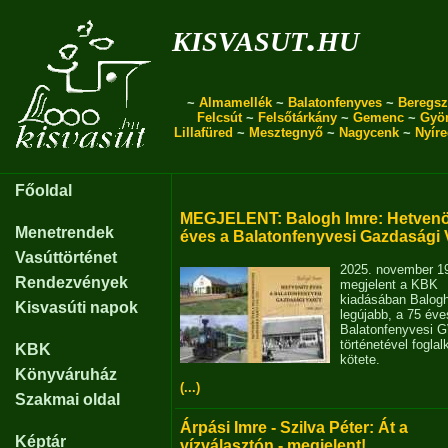
kisvasut.hu
~
Almamellék
~
Balatonfenyves
~
Beregsz
Felcsút
~
Felsőtárkány
~
Gemenc
~
Gyö
Lillafüred
~
Mesztegnyő
~
Nagycenk
~
Nyír
Főoldal
MEGJELENT: Balogh Imre: Hetvenö
Menetrendek
éves a Balatonfenyvesi Gazdasági 
Vasúttörténet
2025. november 1
Rendezvények
megjelent a KBK
kiadásában Balog
Kisvasúti napok
legújabb, a 75 éve
Balatonfenyvesi 
történetével fogla
KBK
kötete.
Könyváruház
(...)
Szakmai oldal
Árpási Imre - Szilva Péter: Át a
Képtár
vízválasztón - megjelent!