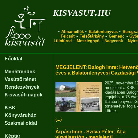
kisvasut.hu
~
Almamellék
~
Balatonfenyves
~
Beregsz
Felcsút
~
Felsőtárkány
~
Gemenc
~
Gyö
Lillafüred
~
Mesztegnyő
~
Nagycenk
~
Nyír
Főoldal
MEGJELENT: Balogh Imre: Hetvenö
Menetrendek
éves a Balatonfenyvesi Gazdasági 
Vasúttörténet
2025. november 1
Rendezvények
megjelent a KBK
kiadásában Balog
Kisvasúti napok
legújabb, a 75 éve
Balatonfenyvesi 
történetével fogla
KBK
kötete.
Könyváruház
(...)
Szakmai oldal
Árpási Imre - Szilva Péter: Át a
Képtár
vízválasztón - megjelent!