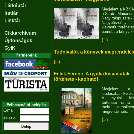
Térképtár
Megjelent a KBK l
Irattár
a Szob - Márianosz
Nagyirtáspuszta -
Linktár
Nagybörzsöny
kisvasút történetét
bemutató könyve!
Cikkarchívum
(...)
Újdonságok
GyIK
Tudnivalók a könyvek megrendelés
Partnereink
(...)
Felek Ferenc: A gyulai kisvasutak
története - kapható!
Megjelent 
kiadásában Felek
A gyulai kisv
története című 
Felhasználói belépés
mely e-mailb
E-mail:
megrendelhető.
Jelszó:
(...)