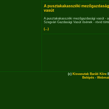
A pusztakakasszéki mezőgazdaság
vasút
A pusztakakasszéki mezőgazdasági vasút - a
Szegvári Gazdasági Vasút ősének - rövid tört
(...)
(c)
Kisvasutak Baráti Köre
E
Belépés
-
Webmai