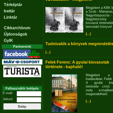
Térképtár
Megjelent a KBK l
Irattár
a Szob - Márianosz
Nagyirtáspuszta -
Linktár
Nagybörzsöny
kisvasút történetét
bemutató könyve!
Cikkarchívum
(...)
Újdonságok
GyIK
Tudnivalók a könyvek megrendelés
Partnereink
(...)
Felek Ferenc: A gyulai kisvasutak
története - kapható!
Megjelent 
kiadásában Felek
A gyulai kisv
története című 
Felhasználói belépés
mely e-mailb
E-mail:
megrendelhető.
Jelszó:
(...)