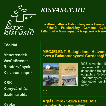
kisvasut.hu
~
Almamellék
~
Balatonfenyves
~
Beregsz
Felcsút
~
Felsőtárkány
~
Gemenc
~
Gyö
Lillafüred
~
Mesztegnyő
~
Nagycenk
~
Nyír
Főoldal
MEGJELENT: Balogh Imre: Hetvenö
Menetrendek
éves a Balatonfenyvesi Gazdasági 
Vasúttörténet
2025. november 1
Rendezvények
megjelent a KBK
kiadásában Balog
Kisvasúti napok
legújabb, a 75 éve
Balatonfenyvesi 
történetével fogla
KBK
kötete.
Könyváruház
(...)
Szakmai oldal
Árpási Imre - Szilva Péter: Át a
Képtár
vízválasztón - megjelent!