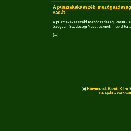
A pusztakakasszéki mezőgazdaság
vasút
A pusztakakasszéki mezőgazdasági vasút - a
Szegvári Gazdasági Vasút ősének - rövid tört
(...)
(c)
Kisvasutak Baráti Köre
E
Belépés
-
Webmai