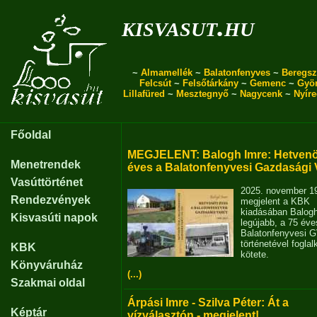
kisvasut.hu
~
Almamellék
~
Balatonfenyves
~
Beregsz
Felcsút
~
Felsőtárkány
~
Gemenc
~
Gyö
Lillafüred
~
Mesztegnyő
~
Nagycenk
~
Nyír
Főoldal
MEGJELENT: Balogh Imre: Hetvenö
Menetrendek
éves a Balatonfenyvesi Gazdasági 
Vasúttörténet
2025. november 1
Rendezvények
megjelent a KBK
kiadásában Balog
Kisvasúti napok
legújabb, a 75 éve
Balatonfenyvesi 
történetével fogla
KBK
kötete.
Könyváruház
(...)
Szakmai oldal
Árpási Imre - Szilva Péter: Át a
Képtár
vízválasztón - megjelent!