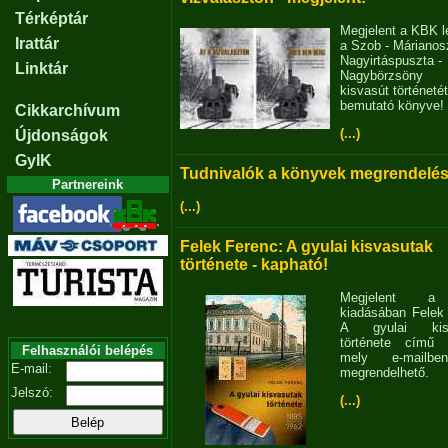
Térképtár
Megjelent a KBK l
Irattár
a Szob - Márianosz
Nagyirtáspuszta -
Linktár
Nagybörzsöny
kisvasút történetét
bemutató könyve!
Cikkarchívum
(...)
Újdonságok
GyIK
Tudnivalók a könyvek megrendelés
Partnereink
(...)
Felek Ferenc: A gyulai kisvasutak
története - kapható!
Megjelent 
kiadásában Felek
A gyulai kisv
története című 
Felhasználói belépés
mely e-mailb
E-mail:
megrendelhető.
Jelszó:
(...)