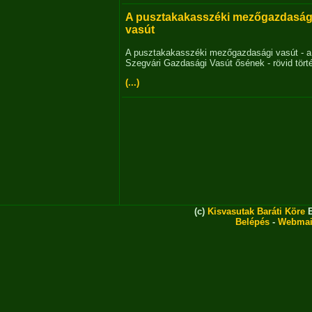
A pusztakakasszéki mezőgazdaság
vasút
A pusztakakasszéki mezőgazdasági vasút - a
Szegvári Gazdasági Vasút ősének - rövid tört
(...)
(c)
Kisvasutak Baráti Köre
E
Belépés
-
Webmai