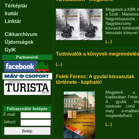
Térképtár
Megjelent a KBK l
Irattár
a Szob - Márianosz
Nagyirtáspuszta -
Linktár
Nagybörzsöny
kisvasút történetét
bemutató könyve!
Cikkarchívum
(...)
Újdonságok
GyIK
Tudnivalók a könyvek megrendelés
Partnereink
(...)
Felek Ferenc: A gyulai kisvasutak
története - kapható!
Megjelent 
kiadásában Felek
A gyulai kisv
története című 
Felhasználói belépés
mely e-mailb
E-mail:
megrendelhető.
Jelszó:
(...)