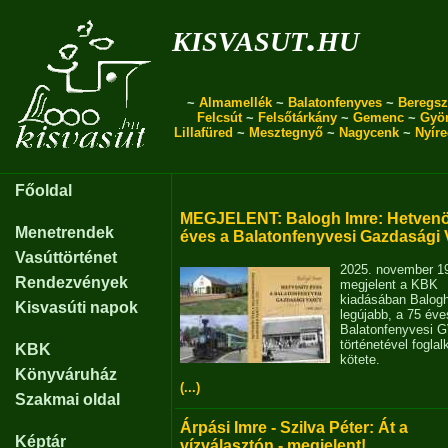
kisvasut.hu
~
Almamellék
~
Balatonfenyves
~
Beregsz
Felcsút
~
Felsőtárkány
~
Gemenc
~
Gyö
Lillafüred
~
Mesztegnyő
~
Nagycenk
~
Nyír
Főoldal
MEGJELENT: Balogh Imre: Hetvenö
Menetrendek
éves a Balatonfenyvesi Gazdasági 
Vasúttörténet
2025. november 1
Rendezvények
megjelent a KBK
kiadásában Balog
Kisvasúti napok
legújabb, a 75 éve
Balatonfenyvesi 
történetével fogla
KBK
kötete.
Könyváruház
(...)
Szakmai oldal
Árpási Imre - Szilva Péter: Át a
Képtár
vízválasztón - megjelent!