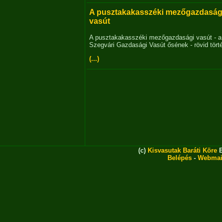
A pusztakakasszéki mezőgazdaság
vasút
A pusztakakasszéki mezőgazdasági vasút - a
Szegvári Gazdasági Vasút ősének - rövid tört
(...)
(c)
Kisvasutak Baráti Köre
E
Belépés
-
Webmai