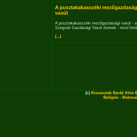
A pusztakakasszéki mezőgazdaság
vasút
A pusztakakasszéki mezőgazdasági vasút - a
Szegvári Gazdasági Vasút ősének - rövid tört
(...)
(c)
Kisvasutak Baráti Köre
E
Belépés
-
Webmai