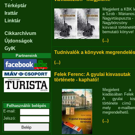
Térképtár
Megjelent a KBK l
Irattár
a Szob - Márianosz
Nagyirtáspuszta -
Linktár
Nagybörzsöny
kisvasút történetét
bemutató könyve!
Cikkarchívum
(...)
Újdonságok
GyIK
Tudnivalók a könyvek megrendelés
Partnereink
(...)
Felek Ferenc: A gyulai kisvasutak
története - kapható!
Megjelent 
kiadásában Felek
A gyulai kisv
története című 
Felhasználói belépés
mely e-mailb
E-mail:
megrendelhető.
Jelszó:
(...)