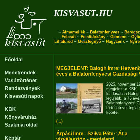
kisvasut.hu
~
Almamellék
~
Balatonfenyves
~
Beregsz
Felcsút
~
Felsőtárkány
~
Gemenc
~
Gyö
Lillafüred
~
Mesztegnyő
~
Nagycenk
~
Nyír
Főoldal
MEGJELENT: Balogh Imre: Hetvenö
Menetrendek
éves a Balatonfenyvesi Gazdasági 
Vasúttörténet
2025. november 1
Rendezvények
megjelent a KBK
kiadásában Balog
Kisvasúti napok
legújabb, a 75 éve
Balatonfenyvesi 
történetével fogla
KBK
kötete.
Könyváruház
(...)
Szakmai oldal
Árpási Imre - Szilva Péter: Át a
Képtár
vízválasztón - megjelent!