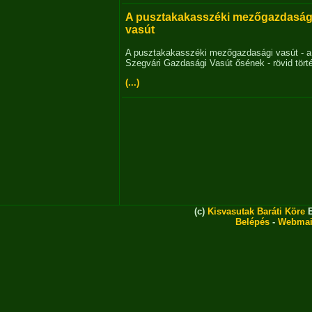
A pusztakakasszéki mezőgazdaság
vasút
A pusztakakasszéki mezőgazdasági vasút - a
Szegvári Gazdasági Vasút ősének - rövid tört
(...)
(c)
Kisvasutak Baráti Köre
E
Belépés
-
Webmai