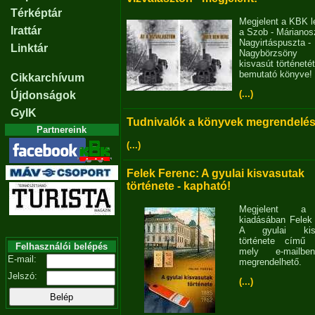
Térképtár
Megjelent a KBK l
Irattár
a Szob - Márianosz
Nagyirtáspuszta -
Linktár
Nagybörzsöny
kisvasút történetét
bemutató könyve!
Cikkarchívum
(...)
Újdonságok
GyIK
Tudnivalók a könyvek megrendelés
Partnereink
(...)
Felek Ferenc: A gyulai kisvasutak
története - kapható!
Megjelent 
kiadásában Felek
A gyulai kisv
története című 
Felhasználói belépés
mely e-mailb
E-mail:
megrendelhető.
Jelszó:
(...)