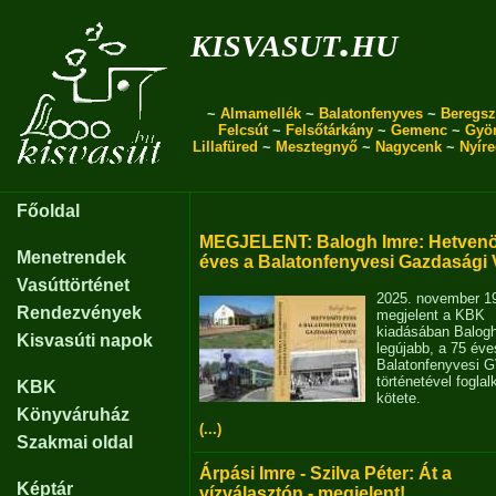
kisvasut.hu
~
Almamellék
~
Balatonfenyves
~
Beregsz
Felcsút
~
Felsőtárkány
~
Gemenc
~
Gyö
Lillafüred
~
Mesztegnyő
~
Nagycenk
~
Nyír
Főoldal
MEGJELENT: Balogh Imre: Hetvenö
Menetrendek
éves a Balatonfenyvesi Gazdasági 
Vasúttörténet
2025. november 1
Rendezvények
megjelent a KBK
kiadásában Balog
Kisvasúti napok
legújabb, a 75 éve
Balatonfenyvesi 
történetével fogla
KBK
kötete.
Könyváruház
(...)
Szakmai oldal
Árpási Imre - Szilva Péter: Át a
Képtár
vízválasztón - megjelent!