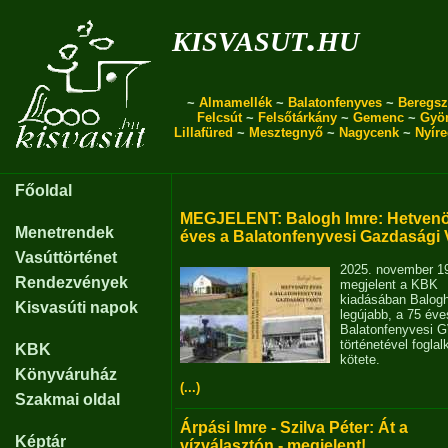
kisvasut.hu
~
Almamellék
~
Balatonfenyves
~
Beregsz
Felcsút
~
Felsőtárkány
~
Gemenc
~
Gyö
Lillafüred
~
Mesztegnyő
~
Nagycenk
~
Nyír
Főoldal
MEGJELENT: Balogh Imre: Hetvenö
Menetrendek
éves a Balatonfenyvesi Gazdasági 
Vasúttörténet
2025. november 1
Rendezvények
megjelent a KBK
kiadásában Balog
Kisvasúti napok
legújabb, a 75 éve
Balatonfenyvesi 
történetével fogla
KBK
kötete.
Könyváruház
(...)
Szakmai oldal
Árpási Imre - Szilva Péter: Át a
Képtár
vízválasztón - megjelent!