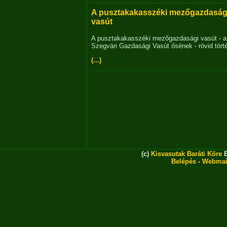
A pusztakakasszéki mezőgazdaság
vasút
A pusztakakasszéki mezőgazdasági vasút - a
Szegvári Gazdasági Vasút ősének - rövid tört
(...)
(c)
Kisvasutak Baráti Köre
E
Belépés
-
Webmai