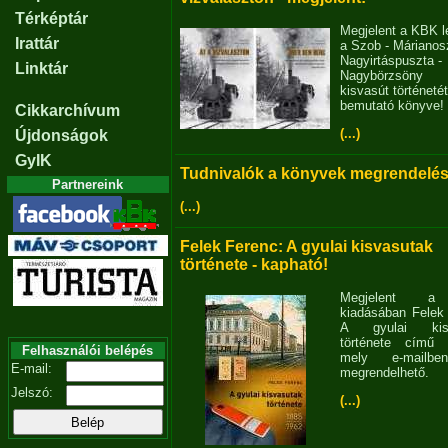
Térképtár
Megjelent a KBK l
Irattár
a Szob - Márianosz
Nagyirtáspuszta -
Linktár
Nagybörzsöny
kisvasút történetét
bemutató könyve!
Cikkarchívum
(...)
Újdonságok
GyIK
Tudnivalók a könyvek megrendelés
Partnereink
(...)
Felek Ferenc: A gyulai kisvasutak
története - kapható!
Megjelent 
kiadásában Felek
A gyulai kisv
története című 
Felhasználói belépés
mely e-mailb
E-mail:
megrendelhető.
Jelszó:
(...)