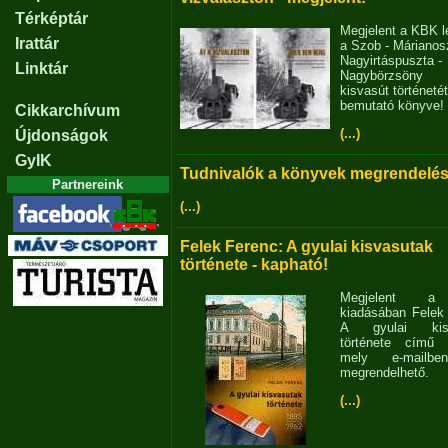
Térképtár
Megjelent a KBK l
Irattár
a Szob - Márianosz
Nagyirtáspuszta -
Linktár
Nagybörzsöny
kisvasút történetét
bemutató könyve!
Cikkarchívum
(...)
Újdonságok
GyIK
Tudnivalók a könyvek megrendelés
Partnereink
(...)
Felek Ferenc: A gyulai kisvasutak
története - kapható!
Megjelent 
kiadásában Felek
A gyulai kisv
története című 
mely e-mailb
megrendelhető.
(...)