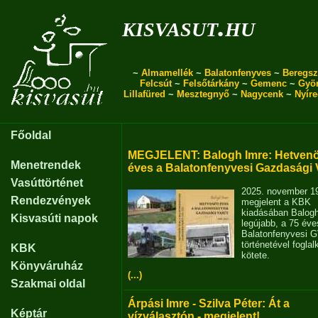
kisvasut.hu
~
Almamellék
~
Balatonfenyves
~
Beregsz
Felcsút
~
Felsőtárkány
~
Gemenc
~
Gyö
Lillafüred
~
Mesztegnyő
~
Nagycenk
~
Nyír
Főoldal
MEGJELENT: Balogh Imre: Hetvenö
Menetrendek
éves a Balatonfenyvesi Gazdasági 
Vasúttörténet
2025. november 1
Rendezvények
megjelent a KBK
kiadásában Balog
Kisvasúti napok
legújabb, a 75 éve
Balatonfenyvesi 
történetével fogla
KBK
kötete.
Könyváruház
(...)
Szakmai oldal
Árpási Imre - Szilva Péter: Át a
Képtár
vízválasztón - megjelent!