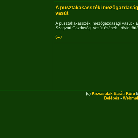
A pusztakakasszéki mezőgazdaság
vasút
A pusztakakasszéki mezőgazdasági vasút - a
Szegvári Gazdasági Vasút ősének - rövid tört
(...)
(c)
Kisvasutak Baráti Köre
E
Belépés
-
Webmai