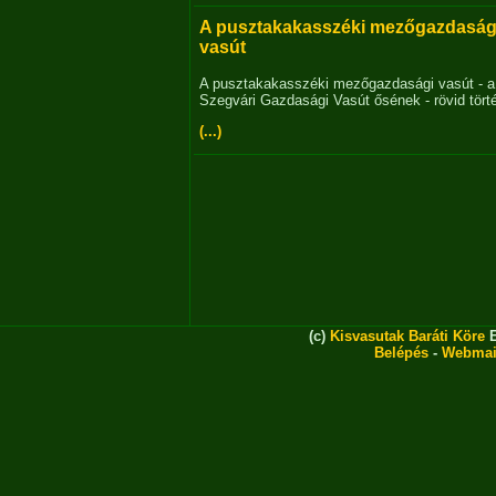
A pusztakakasszéki mezőgazdaság
vasút
A pusztakakasszéki mezőgazdasági vasút - a
Szegvári Gazdasági Vasút ősének - rövid tört
(...)
(c)
Kisvasutak Baráti Köre
E
Belépés
-
Webmai