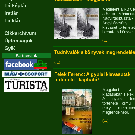
Térképtár
Megjelent a KBK l
Irattár
a Szob - Márianosz
Nagyirtáspuszta -
Linktár
Nagybörzsöny
kisvasút történetét
bemutató könyve!
Cikkarchívum
(...)
Újdonságok
GyIK
Tudnivalók a könyvek megrendelés
Partnereink
(...)
Felek Ferenc: A gyulai kisvasutak
története - kapható!
Megjelent 
kiadásában Felek
A gyulai kisv
története című 
mely e-mailb
megrendelhető.
(...)