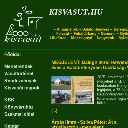
kisvasut.hu
~
Almamellék
~
Balatonfenyves
~
Beregsz
Felcsút
~
Felsőtárkány
~
Gemenc
~
Gyö
Lillafüred
~
Mesztegnyő
~
Nagycenk
~
Nyír
Főoldal
MEGJELENT: Balogh Imre: Hetvenö
Menetrendek
éves a Balatonfenyvesi Gazdasági 
Vasúttörténet
2025. november 1
Rendezvények
megjelent a KBK
kiadásában Balog
Kisvasúti napok
legújabb, a 75 éve
Balatonfenyvesi 
történetével fogla
KBK
kötete.
Könyváruház
(...)
Szakmai oldal
Árpási Imre - Szilva Péter: Át a
Képtár
vízválasztón - megjelent!