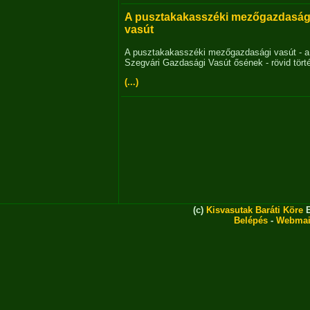
A pusztakakasszéki mezőgazdaság
vasút
A pusztakakasszéki mezőgazdasági vasút - a
Szegvári Gazdasági Vasút ősének - rövid tört
(...)
(c)
Kisvasutak Baráti Köre
E
Belépés
-
Webmai