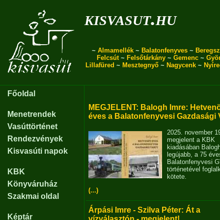
kisvasut.hu
~
Almamellék
~
Balatonfenyves
~
Beregsz
Felcsút
~
Felsőtárkány
~
Gemenc
~
Gyö
Lillafüred
~
Mesztegnyő
~
Nagycenk
~
Nyír
Főoldal
MEGJELENT: Balogh Imre: Hetvenö
Menetrendek
éves a Balatonfenyvesi Gazdasági 
Vasúttörténet
2025. november 1
Rendezvények
megjelent a KBK
kiadásában Balog
Kisvasúti napok
legújabb, a 75 éve
Balatonfenyvesi 
történetével fogla
KBK
kötete.
Könyváruház
(...)
Szakmai oldal
Árpási Imre - Szilva Péter: Át a
Képtár
vízválasztón - megjelent!