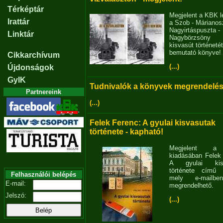
Térképtár
Megjelent a KBK l
Irattár
a Szob - Márianosz
Nagyirtáspuszta -
Linktár
Nagybörzsöny
kisvasút történetét
bemutató könyve!
Cikkarchívum
(...)
Újdonságok
GyIK
Tudnivalók a könyvek megrendelés
Partnereink
(...)
Felek Ferenc: A gyulai kisvasutak
története - kapható!
Megjelent 
kiadásában Felek
A gyulai kisv
története című 
Felhasználói belépés
mely e-mailb
E-mail:
megrendelhető.
Jelszó:
(...)