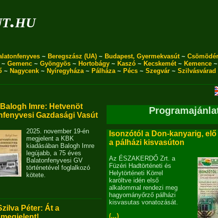
ut.hu
alatonfenyves
~
Beregszász (UA)
~
Budapest, Gyermekvasút
~
Csömödé
~
Gemenc
~
Gyöngyös
~
Hortobágy
~
Kaszó
~
Kecskemét
~
Kemence
ő
~
Nagycenk
~
Nyíregyháza
~
Pálháza
~
Pécs
~
Szegvár
~
Szilvásvárad
alogh Imre: Hetvenöt
Programajánla
nfenyvesi Gazdasági Vasút
2025. november 19-én
Isonzótól a Don-kanyarig, elő
megjelent a KBK
a pálházi kisvasúton
kiadásában Balogh Imre
legújabb, a 75 éves
Az ÉSZAKERDŐ Zrt. a
Balatonfenyvesi GV
Füzéri Hadtörténeti és
történetével foglalkozó
Helytörténeti Körrel
kötete.
karöltve idén első
alkalommal rendezi meg
hagyományőrző pálházi
kisvasutas vonatozását.
Szilva Péter: Át a
(...)
 megjelent!