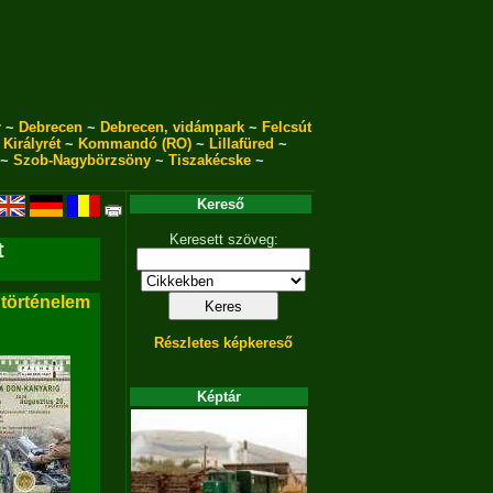
r
~
Debrecen
~
Debrecen, vidámpark
~
Felcsút
~
Királyrét
~
Kommandó (RO)
~
Lillafüred
~
~
Szob-Nagybörzsöny
~
Tiszakécske
~
Kereső
Keresett szöveg:
t
 történelem
Részletes képkereső
Képtár