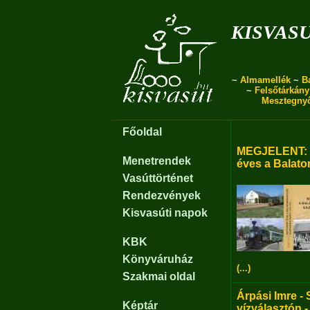
kisvas
~
Almamellék
~
B
~
Felsőtárkány
Mesztegny
Főoldal
MEGJELENT: B
Menetrendek
éves a Balato
Vasúttörténet
Rendezvények
Kisvasúti napok
KBK
Könyváruház
(...)
Szakmai oldal
Árpási Imre - 
Képtár
vízválasztón -