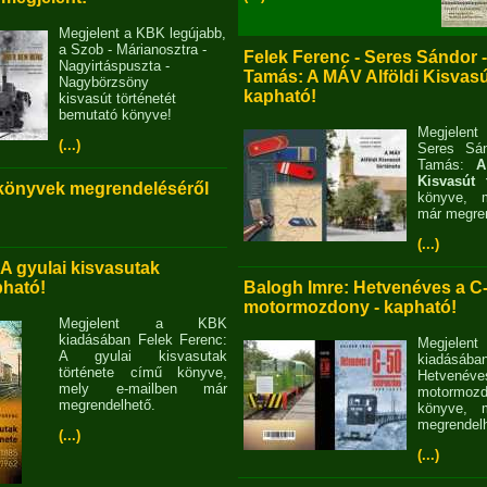
Megjelent a KBK legújabb,
a Szob - Márianosztra -
Felek Ferenc - Seres Sándor 
Nagyirtáspuszta -
Tamás: A MÁV Alföldi Kisvasút
Nagybörzsöny
kapható!
kisvasút történetét
bemutató könyve!
Megjelent
(...)
Seres Sán
Tamás:
A
Kisvasút 
 könyvek megrendeléséről
könyve, m
már megren
(...)
 A gyulai kisvasutak
pható!
Balogh Imre: Hetvenéves a C
motormozdony - kapható!
Megjelent a KBK
kiadásában Felek Ferenc:
Megjel
A gyulai kisvasutak
kiadásába
története című könyve,
Hetvené
mely e-mailben már
motormo
megrendelhető.
könyve, m
megrendelh
(...)
(...)