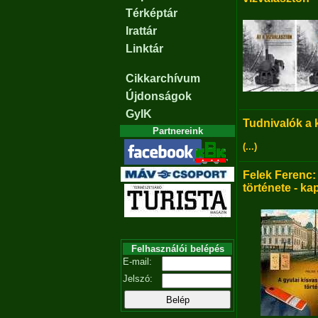
Térképtár
Irattár
Linktár
Cikkarchívum
Újdonságok
GyIK
Tudnivalók a
Partnereink
(...)
Felek Ferenc:
története - ka
Felhasználói belépés
E-mail:
Jelszó: