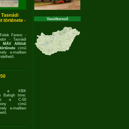
- Tasnádi
Vasútkereső
 története -
 Felek Ferenc -
dor - Tasnádi
 MÁV Alföldi
története
című
ely e-mailben
delhető.
-50
ent a KBK
n Balogh Imre:
ves a C-50
zdony című
ely e-mailben
ető.