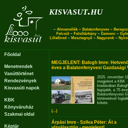
kisvasut.hu
~
Almamellék
~
Balatonfenyves
~
Beregsz
Felcsút
~
Felsőtárkány
~
Gemenc
~
Gyö
Lillafüred
~
Mesztegnyő
~
Nagycenk
~
Nyír
Főoldal
MEGJELENT: Balogh Imre: Hetvenö
Menetrendek
éves a Balatonfenyvesi Gazdasági 
Vasúttörténet
2025. november 1
Rendezvények
megjelent a KBK
kiadásában Balog
Kisvasúti napok
legújabb, a 75 éve
Balatonfenyvesi 
történetével fogla
KBK
kötete.
Könyváruház
(...)
Szakmai oldal
Árpási Imre - Szilva Péter: Át a
Képtár
vízválasztón - megjelent!