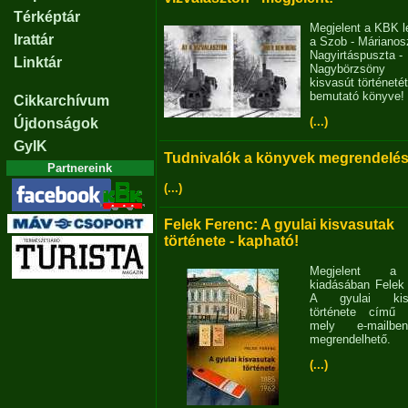
Térképtár
Megjelent a KBK l
Irattár
a Szob - Márianosz
Nagyirtáspuszta -
Linktár
Nagybörzsöny
kisvasút történetét
bemutató könyve!
Cikkarchívum
(...)
Újdonságok
GyIK
Tudnivalók a könyvek megrendelés
Partnereink
(...)
Felek Ferenc: A gyulai kisvasutak
története - kapható!
Megjelent 
kiadásában Felek
A gyulai kisv
története című 
mely e-mailb
megrendelhető.
(...)