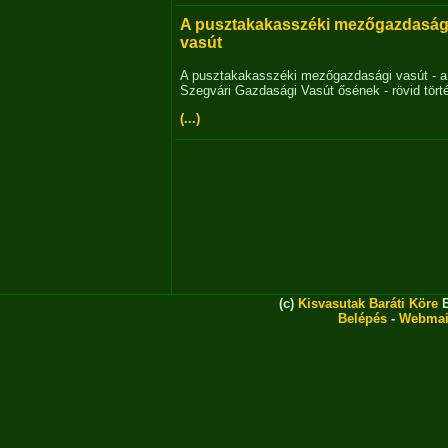
A pusztakakasszéki mezőgazdaság
vasút
A pusztakakasszéki mezőgazdasági vasút - a
Szegvári Gazdasági Vasút ősének - rövid tört
(...)
(c)
Kisvasutak Baráti Köre
E
Belépés
-
Webmai