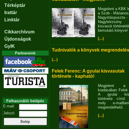
Térképtár
Megjelent a KBK l
Irattár
a Szob - Márianosz
Nagyirtáspuszta -
Linktár
Nagybörzsöny
kisvasút történetét
bemutató könyve!
Cikkarchívum
(...)
Újdonságok
GyIK
Tudnivalók a könyvek megrendelés
Partnereink
(...)
Felek Ferenc: A gyulai kisvasutak
története - kapható!
Megjelent 
kiadásában Felek
A gyulai kisv
története című 
Felhasználói belépés
mely e-mailb
E-mail:
megrendelhető.
Jelszó:
(...)