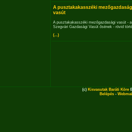
A pusztakakasszéki mezőgazdaság
vasút
A pusztakakasszéki mezőgazdasági vasút - a
Szegvári Gazdasági Vasút ősének - rövid tört
(...)
(c)
Kisvasutak Baráti Köre
E
Belépés
-
Webmai