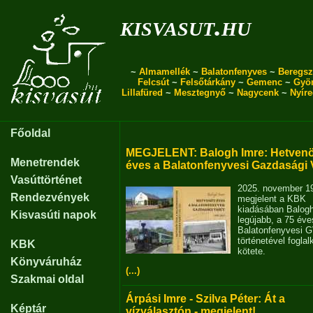
kisvasut.hu
~
Almamellék
~
Balatonfenyves
~
Beregsz
Felcsút
~
Felsőtárkány
~
Gemenc
~
Gyö
Lillafüred
~
Mesztegnyő
~
Nagycenk
~
Nyír
Főoldal
MEGJELENT: Balogh Imre: Hetvenö
Menetrendek
éves a Balatonfenyvesi Gazdasági 
Vasúttörténet
2025. november 1
Rendezvények
megjelent a KBK
kiadásában Balog
Kisvasúti napok
legújabb, a 75 éve
Balatonfenyvesi 
történetével fogla
KBK
kötete.
Könyváruház
(...)
Szakmai oldal
Árpási Imre - Szilva Péter: Át a
Képtár
vízválasztón - megjelent!