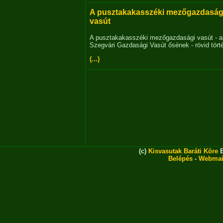
A pusztakakasszéki mezőgazdaság
vasút
A pusztakakasszéki mezőgazdasági vasút - a
Szegvári Gazdasági Vasút ősének - rövid tört
(...)
(c)
Kisvasutak Baráti Köre
E
Belépés
-
Webmai