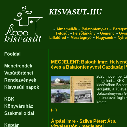
kisvasut.hu
~
Almamellék
~
Balatonfenyves
~
Beregsz
Felcsút
~
Felsőtárkány
~
Gemenc
~
Gyö
Lillafüred
~
Mesztegnyő
~
Nagycenk
~
Nyír
Főoldal
MEGJELENT: Balogh Imre: Hetvenö
Menetrendek
éves a Balatonfenyvesi Gazdasági 
Vasúttörténet
2025. november 1
Rendezvények
megjelent a KBK
kiadásában Balog
Kisvasúti napok
legújabb, a 75 éve
Balatonfenyvesi 
történetével fogla
KBK
kötete.
Könyváruház
(...)
Szakmai oldal
Árpási Imre - Szilva Péter: Át a
Képtár
vízválasztón - megjelent!