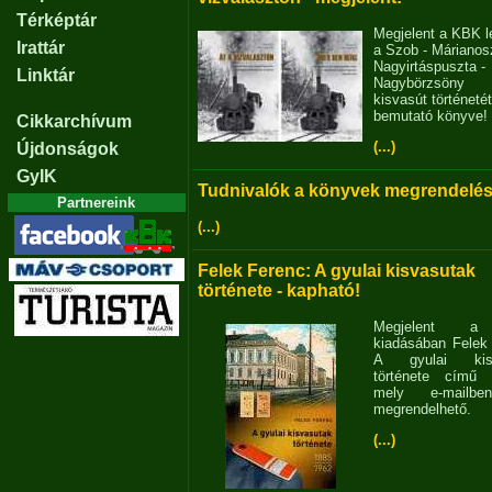
Térképtár
Megjelent a KBK l
Irattár
a Szob - Márianosz
Nagyirtáspuszta -
Linktár
Nagybörzsöny
kisvasút történetét
bemutató könyve!
Cikkarchívum
(...)
Újdonságok
GyIK
Tudnivalók a könyvek megrendelés
Partnereink
(...)
Felek Ferenc: A gyulai kisvasutak
története - kapható!
Megjelent 
kiadásában Felek
A gyulai kisv
története című 
mely e-mailb
megrendelhető.
(...)