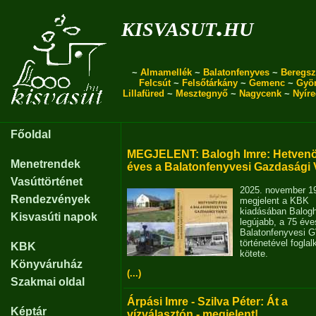
kisvasut.hu
~
Almamellék
~
Balatonfenyves
~
Beregsz
Felcsút
~
Felsőtárkány
~
Gemenc
~
Gyö
Lillafüred
~
Mesztegnyő
~
Nagycenk
~
Nyír
Főoldal
MEGJELENT: Balogh Imre: Hetvenö
Menetrendek
éves a Balatonfenyvesi Gazdasági 
Vasúttörténet
2025. november 1
Rendezvények
megjelent a KBK
kiadásában Balog
Kisvasúti napok
legújabb, a 75 éve
Balatonfenyvesi 
történetével fogla
KBK
kötete.
Könyváruház
(...)
Szakmai oldal
Árpási Imre - Szilva Péter: Át a
Képtár
vízválasztón - megjelent!