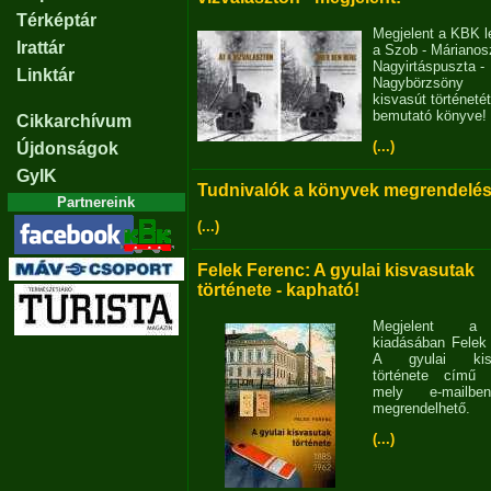
Térképtár
Megjelent a KBK l
Irattár
a Szob - Márianosz
Nagyirtáspuszta -
Linktár
Nagybörzsöny
kisvasút történetét
bemutató könyve!
Cikkarchívum
(...)
Újdonságok
GyIK
Tudnivalók a könyvek megrendelés
Partnereink
(...)
Felek Ferenc: A gyulai kisvasutak
története - kapható!
Megjelent 
kiadásában Felek
A gyulai kisv
története című 
mely e-mailb
megrendelhető.
(...)