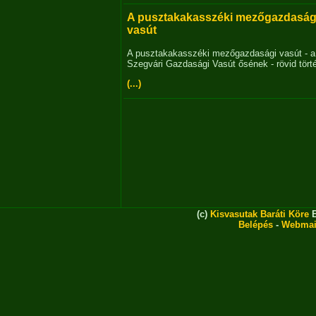
A pusztakakasszéki mezőgazdaság
vasút
A pusztakakasszéki mezőgazdasági vasút - a
Szegvári Gazdasági Vasút ősének - rövid tört
(...)
(c)
Kisvasutak Baráti Köre
E
Belépés
-
Webmai