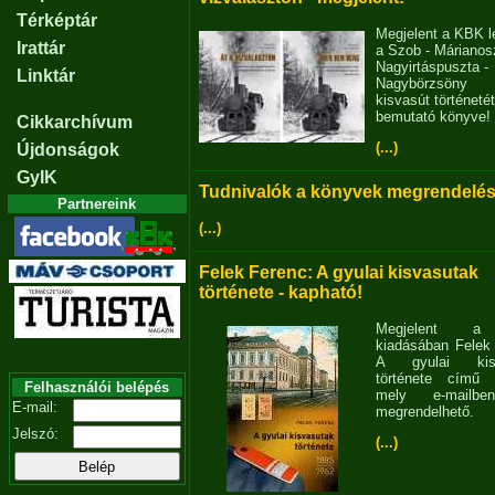
Térképtár
Megjelent a KBK l
Irattár
a Szob - Márianosz
Nagyirtáspuszta -
Linktár
Nagybörzsöny
kisvasút történetét
bemutató könyve!
Cikkarchívum
(...)
Újdonságok
GyIK
Tudnivalók a könyvek megrendelés
Partnereink
(...)
Felek Ferenc: A gyulai kisvasutak
története - kapható!
Megjelent 
kiadásában Felek
A gyulai kisv
története című 
Felhasználói belépés
mely e-mailb
E-mail:
megrendelhető.
Jelszó:
(...)