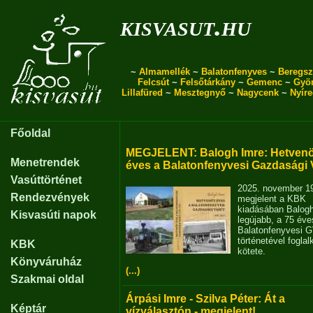
kisvasut.hu
~
Almamellék
~
Balatonfenyves
~
Beregsz
Felcsút
~
Felsőtárkány
~
Gemenc
~
Gyö
Lillafüred
~
Mesztegnyő
~
Nagycenk
~
Nyír
Főoldal
MEGJELENT: Balogh Imre: Hetvenö
Menetrendek
éves a Balatonfenyvesi Gazdasági 
Vasúttörténet
2025. november 1
Rendezvények
megjelent a KBK
kiadásában Balog
Kisvasúti napok
legújabb, a 75 éve
Balatonfenyvesi 
történetével fogla
KBK
kötete.
Könyváruház
(...)
Szakmai oldal
Árpási Imre - Szilva Péter: Át a
Képtár
vízválasztón - megjelent!