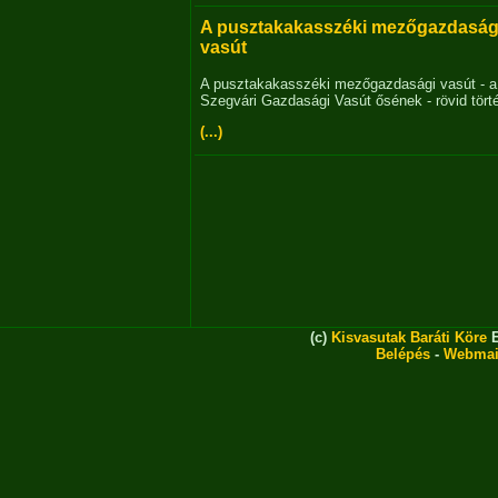
A pusztakakasszéki mezőgazdaság
vasút
A pusztakakasszéki mezőgazdasági vasút - a
Szegvári Gazdasági Vasút ősének - rövid tört
(...)
(c)
Kisvasutak Baráti Köre
E
Belépés
-
Webmai