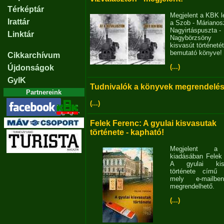
Térképtár
Megjelent a KBK l
Irattár
a Szob - Márianosz
Nagyirtáspuszta -
Linktár
Nagybörzsöny
kisvasút történetét
bemutató könyve!
Cikkarchívum
(...)
Újdonságok
GyIK
Tudnivalók a könyvek megrendelés
Partnereink
(...)
Felek Ferenc: A gyulai kisvasutak
története - kapható!
Megjelent 
kiadásában Felek
A gyulai kisv
története című 
mely e-mailb
megrendelhető.
(...)