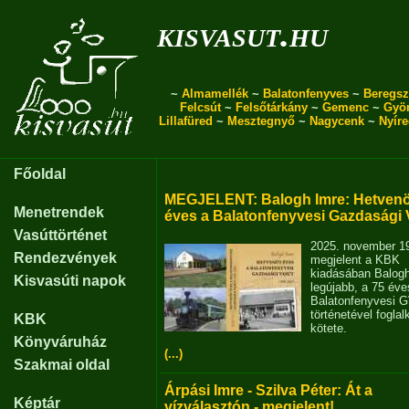
kisvasut.hu
~
Almamellék
~
Balatonfenyves
~
Beregsz
Felcsút
~
Felsőtárkány
~
Gemenc
~
Gyö
Lillafüred
~
Mesztegnyő
~
Nagycenk
~
Nyír
Főoldal
MEGJELENT: Balogh Imre: Hetvenö
Menetrendek
éves a Balatonfenyvesi Gazdasági 
Vasúttörténet
2025. november 1
Rendezvények
megjelent a KBK
kiadásában Balog
Kisvasúti napok
legújabb, a 75 éve
Balatonfenyvesi 
történetével fogla
KBK
kötete.
Könyváruház
(...)
Szakmai oldal
Árpási Imre - Szilva Péter: Át a
Képtár
vízválasztón - megjelent!