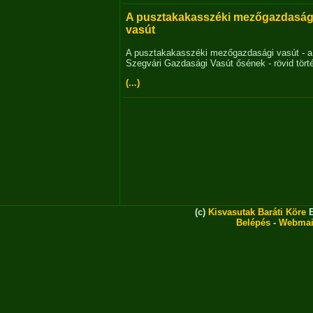
A pusztakakasszéki mezőgazdaság
vasút
A pusztakakasszéki mezőgazdasági vasút - a
Szegvári Gazdasági Vasút ősének - rövid tört
(...)
(c)
Kisvasutak Baráti Köre
E
Belépés
-
Webmai