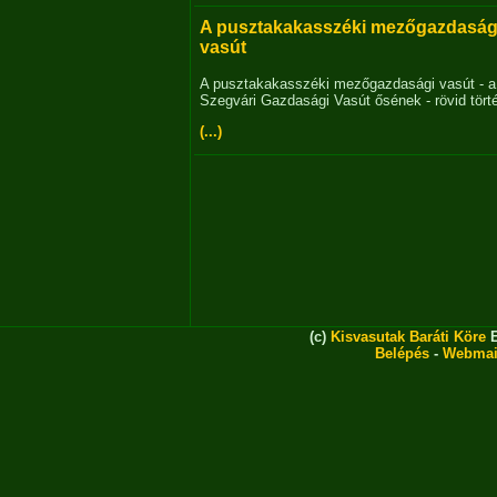
A pusztakakasszéki mezőgazdaság
vasút
A pusztakakasszéki mezőgazdasági vasút - a
Szegvári Gazdasági Vasút ősének - rövid tört
(...)
(c)
Kisvasutak Baráti Köre
E
Belépés
-
Webmai