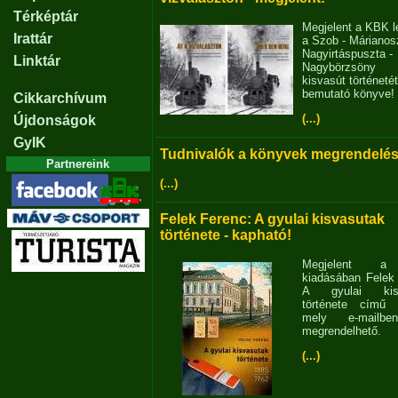
Térképtár
Megjelent a KBK l
Irattár
a Szob - Márianosz
Nagyirtáspuszta -
Linktár
Nagybörzsöny
kisvasút történetét
bemutató könyve!
Cikkarchívum
(...)
Újdonságok
GyIK
Tudnivalók a könyvek megrendelés
Partnereink
(...)
Felek Ferenc: A gyulai kisvasutak
története - kapható!
Megjelent 
kiadásában Felek
A gyulai kisv
története című 
mely e-mailb
megrendelhető.
(...)