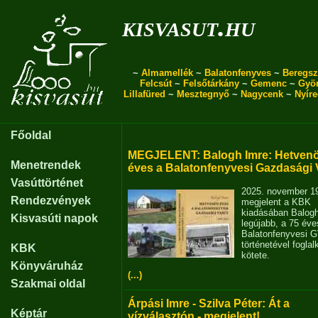
kisvasut.hu
~
Almamellék
~
Balatonfenyves
~
Beregsz
Felcsút
~
Felsőtárkány
~
Gemenc
~
Gyö
Lillafüred
~
Mesztegnyő
~
Nagycenk
~
Nyír
Főoldal
MEGJELENT: Balogh Imre: Hetvenö
Menetrendek
éves a Balatonfenyvesi Gazdasági 
Vasúttörténet
2025. november 1
Rendezvények
megjelent a KBK
kiadásában Balog
Kisvasúti napok
legújabb, a 75 éve
Balatonfenyvesi 
történetével fogla
KBK
kötete.
Könyváruház
(...)
Szakmai oldal
Árpási Imre - Szilva Péter: Át a
Képtár
vízválasztón - megjelent!