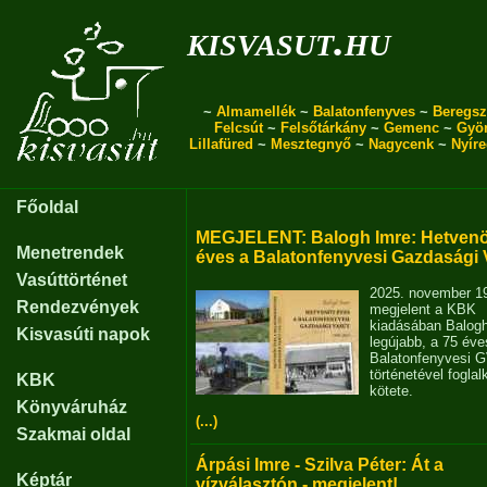
kisvasut.hu
~
Almamellék
~
Balatonfenyves
~
Beregsz
Felcsút
~
Felsőtárkány
~
Gemenc
~
Gyö
Lillafüred
~
Mesztegnyő
~
Nagycenk
~
Nyír
Főoldal
MEGJELENT: Balogh Imre: Hetvenö
Menetrendek
éves a Balatonfenyvesi Gazdasági 
Vasúttörténet
2025. november 1
Rendezvények
megjelent a KBK
kiadásában Balog
Kisvasúti napok
legújabb, a 75 éve
Balatonfenyvesi 
történetével fogla
KBK
kötete.
Könyváruház
(...)
Szakmai oldal
Árpási Imre - Szilva Péter: Át a
Képtár
vízválasztón - megjelent!