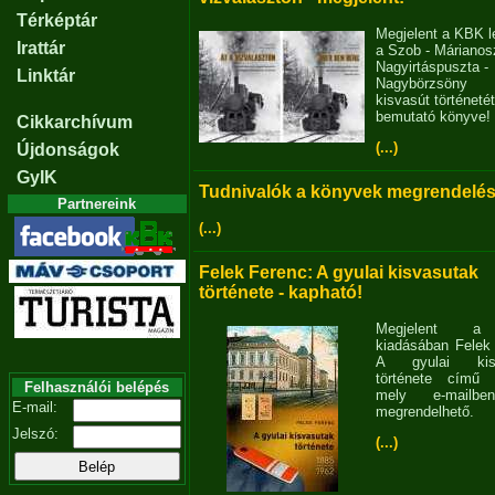
Térképtár
Megjelent a KBK l
Irattár
a Szob - Márianosz
Nagyirtáspuszta -
Linktár
Nagybörzsöny
kisvasút történetét
bemutató könyve!
Cikkarchívum
(...)
Újdonságok
GyIK
Tudnivalók a könyvek megrendelés
Partnereink
(...)
Felek Ferenc: A gyulai kisvasutak
története - kapható!
Megjelent 
kiadásában Felek
A gyulai kisv
története című 
Felhasználói belépés
mely e-mailb
E-mail:
megrendelhető.
Jelszó:
(...)