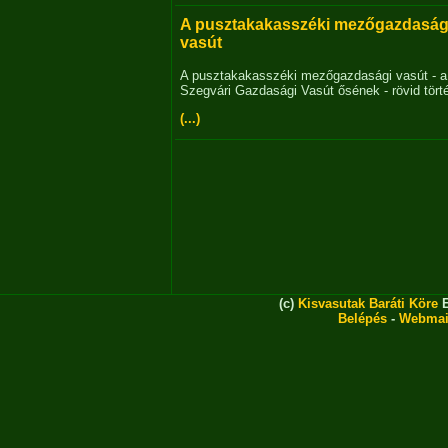
A pusztakakasszéki mezőgazdaság
vasút
A pusztakakasszéki mezőgazdasági vasút - a
Szegvári Gazdasági Vasút ősének - rövid tört
(...)
(c)
Kisvasutak Baráti Köre
E
Belépés
-
Webmai