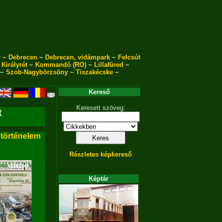
r
~
Debrecen
~
Debrecen, vidámpark
~
Felcsút
~
Királyrét
~
Kommandó (RO)
~
Lillafüred
~
~
Szob-Nagybörzsöny
~
Tiszakécske
~
Kereső
Keresett szöveg:
t
 történelem
Részletes képkereső
Képtár