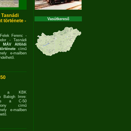
- Tasnádi
Vasútkereső
 története -
 Felek Ferenc -
dor - Tasnádi
 MÁV Alföldi
története
című
ely e-mailben
delhető.
-50
ent a KBK
n Balogh Imre:
ves a C-50
zdony című
ely e-mailben
ető.