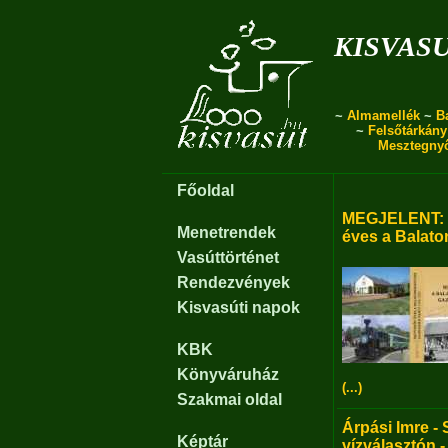
kisvas
~
Almamellék
~
B
~
Felsőtárkány
Mesztegny
Főoldal
MEGJELENT: B
Menetrendek
éves a Balato
Vasúttörténet
Rendezvények
Kisvasúti napok
KBK
Könyváruház
(...)
Szakmai oldal
Árpási Imre - 
Képtár
vízválasztón -