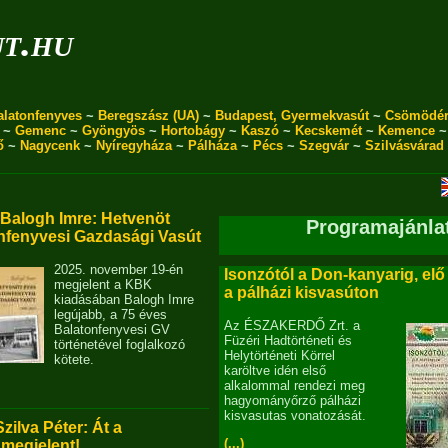
ut.hu
alatonfenyves
~
Beregszász (UA)
~
Budapest, Gyermekvasút
~
Csömödé
~
Gemenc
~
Gyöngyös
~
Hortobágy
~
Kaszó
~
Kecskemét
~
Kemence
ő
~
Nagycenk
~
Nyíregyháza
~
Pálháza
~
Pécs
~
Szegvár
~
Szilvásvárad
alogh Imre: Hetvenöt
Programajánla
nfenyvesi Gazdasági Vasút
2025. november 19-én
Isonzótól a Don-kanyarig, elő
megjelent a KBK
a pálházi kisvasúton
kiadásában Balogh Imre
legújabb, a 75 éves
Az ÉSZAKERDŐ Zrt. a
Balatonfenyvesi GV
Füzéri Hadtörténeti és
történetével foglalkozó
Helytörténeti Körrel
kötete.
karöltve idén első
alkalommal rendezi meg
hagyományőrző pálházi
kisvasutas vonatozását.
Szilva Péter: Át a
(...)
 megjelent!