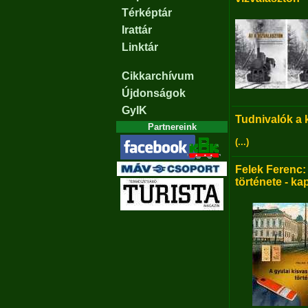
Térképtár
Irattár
Linktár
Cikkarchívum
Újdonságok
GyIK
Tudnivalók a
Partnereink
(...)
Felek Ferenc:
története - ka