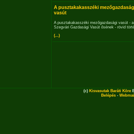
A pusztakakasszéki mezőgazdaság
vasút
A pusztakakasszéki mezőgazdasági vasút - a
Szegvári Gazdasági Vasút ősének - rövid tört
(...)
(c)
Kisvasutak Baráti Köre
E
Belépés
-
Webmai