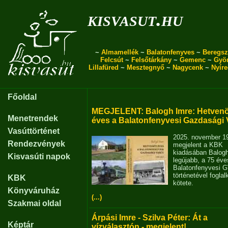
kisvasut.hu
~
Almamellék
~
Balatonfenyves
~
Beregsz
Felcsút
~
Felsőtárkány
~
Gemenc
~
Gyö
Lillafüred
~
Mesztegnyő
~
Nagycenk
~
Nyír
Főoldal
MEGJELENT: Balogh Imre: Hetvenö
Menetrendek
éves a Balatonfenyvesi Gazdasági 
Vasúttörténet
2025. november 1
Rendezvények
megjelent a KBK
kiadásában Balog
Kisvasúti napok
legújabb, a 75 éve
Balatonfenyvesi 
történetével fogla
KBK
kötete.
Könyváruház
(...)
Szakmai oldal
Árpási Imre - Szilva Péter: Át a
Képtár
vízválasztón - megjelent!