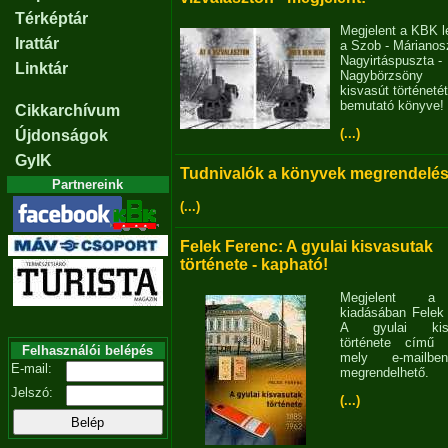
Térképtár
Megjelent a KBK l
Irattár
a Szob - Márianosz
Nagyirtáspuszta -
Linktár
Nagybörzsöny
kisvasút történetét
bemutató könyve!
Cikkarchívum
(...)
Újdonságok
GyIK
Tudnivalók a könyvek megrendelés
Partnereink
(...)
Felek Ferenc: A gyulai kisvasutak
története - kapható!
Megjelent 
kiadásában Felek
A gyulai kisv
története című 
Felhasználói belépés
mely e-mailb
E-mail:
megrendelhető.
Jelszó:
(...)