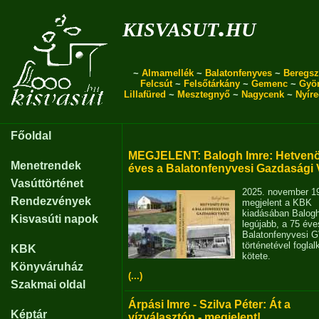
kisvasut.hu
~
Almamellék
~
Balatonfenyves
~
Beregsz
Felcsút
~
Felsőtárkány
~
Gemenc
~
Gyö
Lillafüred
~
Mesztegnyő
~
Nagycenk
~
Nyír
Főoldal
MEGJELENT: Balogh Imre: Hetvenö
Menetrendek
éves a Balatonfenyvesi Gazdasági 
Vasúttörténet
2025. november 1
Rendezvények
megjelent a KBK
kiadásában Balog
Kisvasúti napok
legújabb, a 75 éve
Balatonfenyvesi 
történetével fogla
KBK
kötete.
Könyváruház
(...)
Szakmai oldal
Árpási Imre - Szilva Péter: Át a
Képtár
vízválasztón - megjelent!