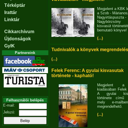
Térképtár
Megjelent a KBK l
Irattár
a Szob - Márianosz
Nagyirtáspuszta -
Linktár
Nagybörzsöny
kisvasút történetét
bemutató könyve!
Cikkarchívum
(...)
Újdonságok
GyIK
Tudnivalók a könyvek megrendelés
Partnereink
(...)
Felek Ferenc: A gyulai kisvasutak
története - kapható!
Megjelent 
kiadásában Felek
A gyulai kisv
története című 
Felhasználói belépés
mely e-mailb
E-mail:
megrendelhető.
Jelszó:
(...)