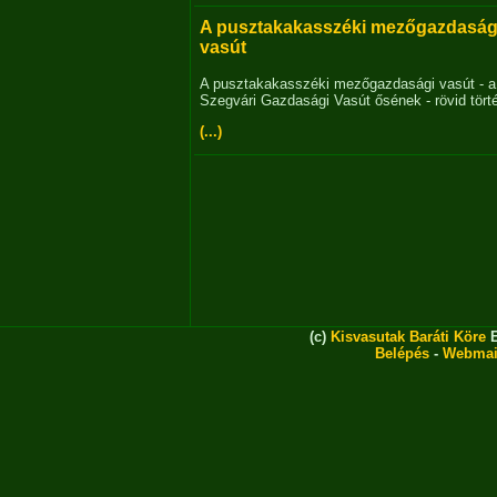
A pusztakakasszéki mezőgazdaság
vasút
A pusztakakasszéki mezőgazdasági vasút - a
Szegvári Gazdasági Vasút ősének - rövid tört
(...)
(c)
Kisvasutak Baráti Köre
E
Belépés
-
Webmai