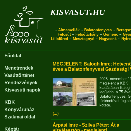
kisvasut.hu
~
Almamellék
~
Balatonfenyves
~
Beregsz
Felcsút
~
Felsőtárkány
~
Gemenc
~
Gyö
Lillafüred
~
Mesztegnyő
~
Nagycenk
~
Nyír
Főoldal
MEGJELENT: Balogh Imre: Hetvenö
Menetrendek
éves a Balatonfenyvesi Gazdasági 
Vasúttörténet
2025. november 1
Rendezvények
megjelent a KBK
kiadásában Balog
Kisvasúti napok
legújabb, a 75 éve
Balatonfenyvesi 
történetével fogla
KBK
kötete.
Könyváruház
(...)
Szakmai oldal
Árpási Imre - Szilva Péter: Át a
Képtár
vízválasztón - megjelent!