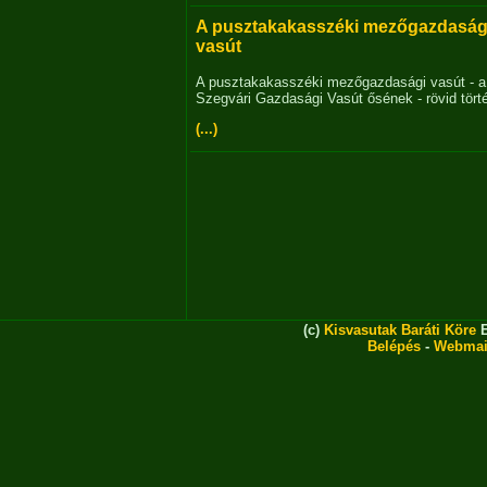
A pusztakakasszéki mezőgazdaság
vasút
A pusztakakasszéki mezőgazdasági vasút - a
Szegvári Gazdasági Vasút ősének - rövid tört
(...)
(c)
Kisvasutak Baráti Köre
E
Belépés
-
Webmai