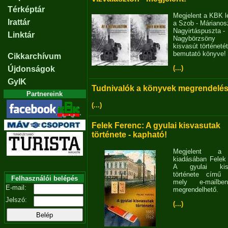
Térképtár
Megjelent a KBK l
Irattár
a Szob - Márianosz
Nagyirtáspuszta -
Linktár
Nagybörzsöny
kisvasút történetét
bemutató könyve!
Cikkarchívum
(...)
Újdonságok
GyIK
Tudnivalók a könyvek megrendelés
Partnereink
(...)
Felek Ferenc: A gyulai kisvasutak
története - kapható!
Megjelent 
kiadásában Felek
A gyulai kisv
története című 
Felhasználói belépés
mely e-mailb
E-mail:
megrendelhető.
Jelszó:
(...)