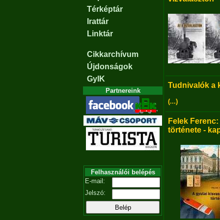
Térképtár
Irattár
Linktár
Cikkarchívum
Újdonságok
GyIK
Tudnivalók a
Partnereink
(...)
Felek Ferenc:
története - ka
Felhasználói belépés
E-mail:
Jelszó: