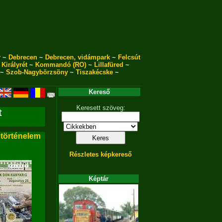
r
~
Debrecen
~
Debrecen, vidámpark
~
Felcsút
~
Királyrét
~
Kommandó (RO)
~
Lillafüred
~
~
Szob-Nagybörzsöny
~
Tiszakécske
~
Kereső
Keresett szöveg:
t
 történelem
Részletes képkereső
Képtár