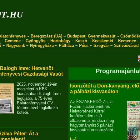
ut.hu
alatonfenyves
~
Beregszász (UA)
~
Budapest, Gyermekvasút
~
Csömödé
~
Gemenc
~
Gyöngyös
~
Hortobágy
~
Kaszó
~
Kecskemét
~
Kemence
ő
~
Nagycenk
~
Nyíregyháza
~
Pálháza
~
Pécs
~
Szegvár
~
Szilvásvárad
alogh Imre: Hetvenöt
Programajánla
nfenyvesi Gazdasági Vasút
2025. november 19-én
Isonzótól a Don-kanyarig, elő
megjelent a KBK
a pálházi kisvasúton
kiadásában Balogh Imre
legújabb, a 75 éves
Az ÉSZAKERDŐ Zrt. a
Balatonfenyvesi GV
Füzéri Hadtörténeti és
történetével foglalkozó
Helytörténeti Körrel
kötete.
karöltve idén első
alkalommal rendezi meg
hagyományőrző pálházi
kisvasutas vonatozását.
Szilva Péter: Át a
(...)
 megjelent!