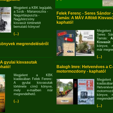
Megjelent a KBK legújabb,
a Szob - Márianosztra -
Felek Ferenc - Seres Sándor 
Nagyirtáspuszta -
Tamás: A MÁV Alföldi Kisvasút
Nagybörzsöny
kapható!
kisvasút történetét
bemutató könyve!
Megjelent
(...)
Seres Sán
Tamás:
A
Kisvasút 
 könyvek megrendeléséről
könyve, m
már megren
(...)
 A gyulai kisvasutak
pható!
Balogh Imre: Hetvenéves a C
motormozdony - kapható!
Megjelent a KBK
kiadásában Felek Ferenc:
Megjel
A gyulai kisvasutak
kiadásába
története című könyve,
Hetvené
mely e-mailben már
motormo
megrendelhető.
könyve, m
megrendelh
(...)
(...)