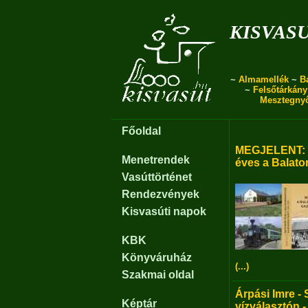
kisvas
~
Almamellék
~
B
~
Felsőtárkány
Mesztegny
Főoldal
MEGJELENT: B
Menetrendek
éves a Balato
Vasúttörténet
Rendezvények
Kisvasúti napok
KBK
Könyváruház
(...)
Szakmai oldal
Árpási Imre - 
Képtár
vízválasztón -