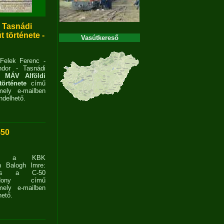
- Tasnádi
 története -
Vasútkereső
 Felek Ferenc -
dor - Tasnádi
 MÁV Alföldi
története
című
ely e-mailben
delhető.
-50
ent a KBK
n Balogh Imre:
ves a C-50
zdony című
ely e-mailben
ető.