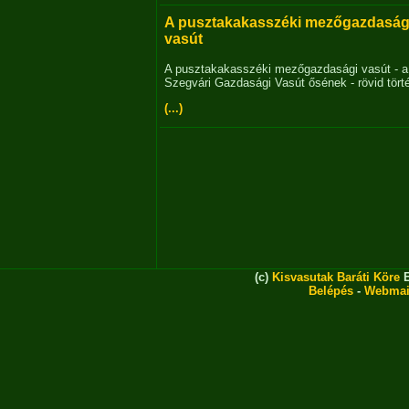
A pusztakakasszéki mezőgazdaság
vasút
A pusztakakasszéki mezőgazdasági vasút - a
Szegvári Gazdasági Vasút ősének - rövid tört
(...)
(c)
Kisvasutak Baráti Köre
E
Belépés
-
Webmai