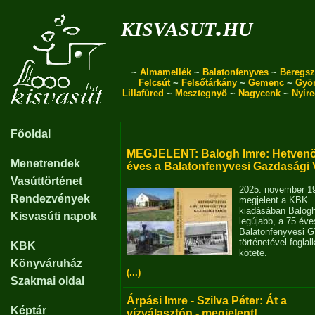
kisvasut.hu
~
Almamellék
~
Balatonfenyves
~
Beregsz
Felcsút
~
Felsőtárkány
~
Gemenc
~
Gyö
Lillafüred
~
Mesztegnyő
~
Nagycenk
~
Nyír
Főoldal
MEGJELENT: Balogh Imre: Hetvenö
Menetrendek
éves a Balatonfenyvesi Gazdasági 
Vasúttörténet
2025. november 1
Rendezvények
megjelent a KBK
kiadásában Balog
Kisvasúti napok
legújabb, a 75 éve
Balatonfenyvesi 
történetével fogla
KBK
kötete.
Könyváruház
(...)
Szakmai oldal
Árpási Imre - Szilva Péter: Át a
Képtár
vízválasztón - megjelent!