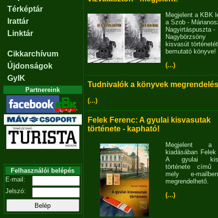
Térképtár
Megjelent a KBK l
Irattár
a Szob - Márianosz
Nagyirtáspuszta -
Linktár
Nagybörzsöny
kisvasút történetét
bemutató könyve!
Cikkarchívum
(...)
Újdonságok
GyIK
Tudnivalók a könyvek megrendelés
Partnereink
(...)
Felek Ferenc: A gyulai kisvasutak
története - kapható!
Megjelent 
kiadásában Felek
A gyulai kisv
története című 
Felhasználói belépés
mely e-mailb
E-mail:
megrendelhető.
Jelszó:
(...)