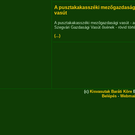
A pusztakakasszéki mezőgazdaság
vasút
A pusztakakasszéki mezőgazdasági vasút - a
Szegvári Gazdasági Vasút ősének - rövid tört
(...)
(c)
Kisvasutak Baráti Köre
E
Belépés
-
Webmai