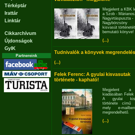
Térképtár
Megjelent a KBK l
Irattár
a Szob - Márianosz
Nagyirtáspuszta -
Linktár
Nagybörzsöny
kisvasút történetét
bemutató könyve!
Cikkarchívum
(...)
Újdonságok
GyIK
Tudnivalók a könyvek megrendelés
Partnereink
(...)
Felek Ferenc: A gyulai kisvasutak
története - kapható!
Megjelent 
kiadásában Felek
A gyulai kisv
története című 
mely e-mailb
megrendelhető.
(...)