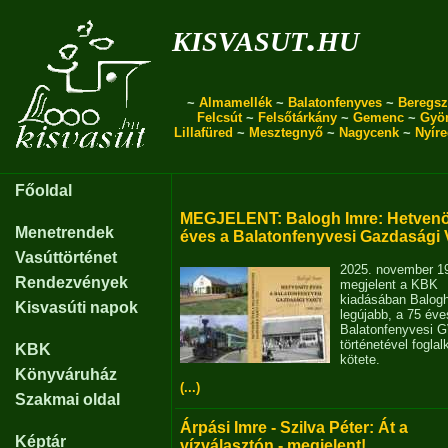
kisvasut.hu
~
Almamellék
~
Balatonfenyves
~
Beregsz
Felcsút
~
Felsőtárkány
~
Gemenc
~
Gyö
Lillafüred
~
Mesztegnyő
~
Nagycenk
~
Nyír
Főoldal
MEGJELENT: Balogh Imre: Hetvenö
Menetrendek
éves a Balatonfenyvesi Gazdasági 
Vasúttörténet
2025. november 1
Rendezvények
megjelent a KBK
kiadásában Balog
Kisvasúti napok
legújabb, a 75 éve
Balatonfenyvesi 
történetével fogla
KBK
kötete.
Könyváruház
(...)
Szakmai oldal
Árpási Imre - Szilva Péter: Át a
Képtár
vízválasztón - megjelent!