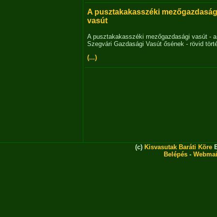
A pusztakakasszéki mezőgazdaság
vasút
A pusztakakasszéki mezőgazdasági vasút - a
Szegvári Gazdasági Vasút ősének - rövid tört
(...)
(c)
Kisvasutak Baráti Köre
E
Belépés
-
Webmai