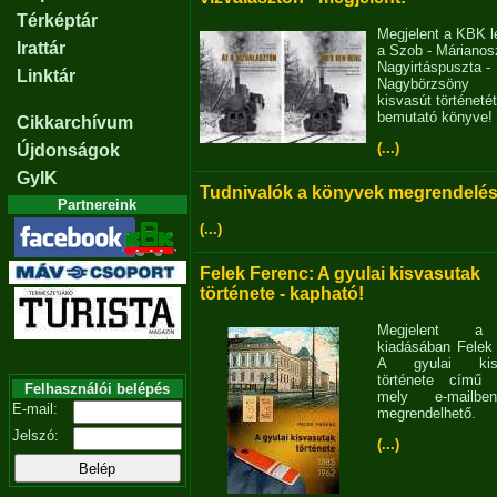
Térképtár
Megjelent a KBK l
Irattár
a Szob - Márianosz
Nagyirtáspuszta -
Linktár
Nagybörzsöny
kisvasút történetét
bemutató könyve!
Cikkarchívum
(...)
Újdonságok
GyIK
Tudnivalók a könyvek megrendelés
Partnereink
(...)
Felek Ferenc: A gyulai kisvasutak
története - kapható!
Megjelent 
kiadásában Felek
A gyulai kisv
története című 
Felhasználói belépés
mely e-mailb
E-mail:
megrendelhető.
Jelszó:
(...)