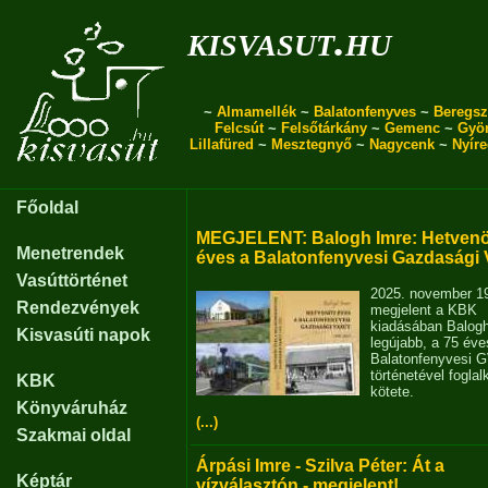
kisvasut.hu
~
Almamellék
~
Balatonfenyves
~
Beregsz
Felcsút
~
Felsőtárkány
~
Gemenc
~
Gyö
Lillafüred
~
Mesztegnyő
~
Nagycenk
~
Nyír
Főoldal
MEGJELENT: Balogh Imre: Hetvenö
Menetrendek
éves a Balatonfenyvesi Gazdasági 
Vasúttörténet
2025. november 1
Rendezvények
megjelent a KBK
kiadásában Balog
Kisvasúti napok
legújabb, a 75 éve
Balatonfenyvesi 
történetével fogla
KBK
kötete.
Könyváruház
(...)
Szakmai oldal
Árpási Imre - Szilva Péter: Át a
Képtár
vízválasztón - megjelent!