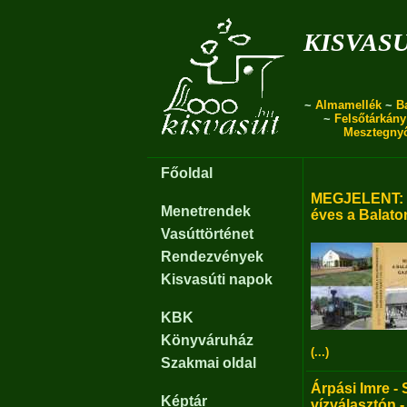
kisvas
~
Almamellék
~
B
~
Felsőtárkány
Mesztegny
Főoldal
MEGJELENT: B
Menetrendek
éves a Balato
Vasúttörténet
Rendezvények
Kisvasúti napok
KBK
Könyváruház
(...)
Szakmai oldal
Árpási Imre - 
Képtár
vízválasztón -