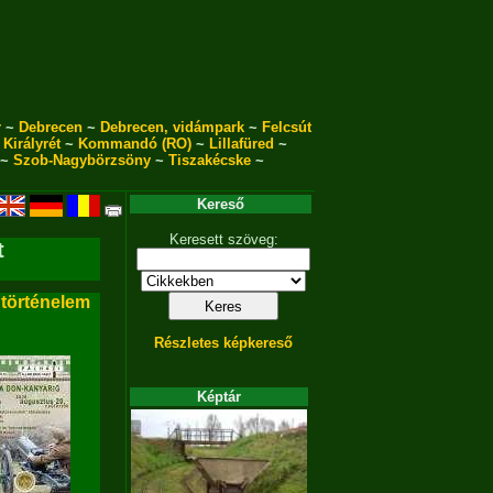
r
~
Debrecen
~
Debrecen, vidámpark
~
Felcsút
~
Királyrét
~
Kommandó (RO)
~
Lillafüred
~
~
Szob-Nagybörzsöny
~
Tiszakécske
~
Kereső
Keresett szöveg:
t
 történelem
Részletes képkereső
Képtár