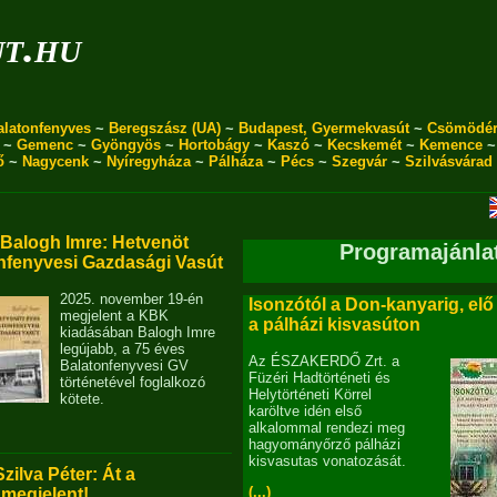
ut.hu
alatonfenyves
~
Beregszász (UA)
~
Budapest, Gyermekvasút
~
Csömödé
~
Gemenc
~
Gyöngyös
~
Hortobágy
~
Kaszó
~
Kecskemét
~
Kemence
ő
~
Nagycenk
~
Nyíregyháza
~
Pálháza
~
Pécs
~
Szegvár
~
Szilvásvárad
alogh Imre: Hetvenöt
Programajánla
nfenyvesi Gazdasági Vasút
2025. november 19-én
Isonzótól a Don-kanyarig, elő
megjelent a KBK
a pálházi kisvasúton
kiadásában Balogh Imre
legújabb, a 75 éves
Az ÉSZAKERDŐ Zrt. a
Balatonfenyvesi GV
Füzéri Hadtörténeti és
történetével foglalkozó
Helytörténeti Körrel
kötete.
karöltve idén első
alkalommal rendezi meg
hagyományőrző pálházi
kisvasutas vonatozását.
Szilva Péter: Át a
(...)
 megjelent!