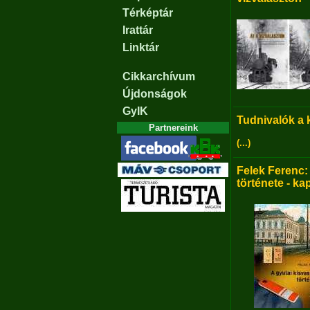
Térképtár
Irattár
Linktár
Cikkarchívum
Újdonságok
GyIK
Tudnivalók a
Partnereink
(...)
Felek Ferenc:
története - ka