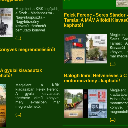
Megjelent a KBK legújabb,
a Szob - Márianosztra -
Felek Ferenc - Seres Sándor 
Nagyirtáspuszta -
Tamás: A MÁV Alföldi Kisvasút
Nagybörzsöny
kapható!
kisvasút történetét
bemutató könyve!
Megjelent
(...)
Seres Sán
Tamás:
A
Kisvasút 
 könyvek megrendeléséről
könyve, m
már megren
(...)
 A gyulai kisvasutak
pható!
Balogh Imre: Hetvenéves a C
motormozdony - kapható!
Megjelent a KBK
kiadásában Felek Ferenc:
Megjel
A gyulai kisvasutak
kiadásába
története című könyve,
Hetvené
mely e-mailben már
motormo
megrendelhető.
könyve, m
megrendelh
(...)
(...)