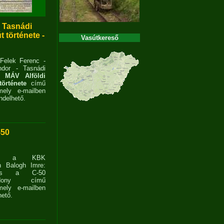
- Tasnádi
 története -
Vasútkereső
 Felek Ferenc -
dor - Tasnádi
 MÁV Alföldi
története
című
ely e-mailben
delhető.
-50
ent a KBK
n Balogh Imre:
ves a C-50
zdony című
ely e-mailben
ető.