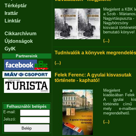
Térképtár
Megjelent a KBK l
Irattár
a Szob - Márianosz
Nagyirtáspuszta -
Linktár
Nagybörzsöny
kisvasút történetét
bemutató könyve!
Cikkarchívum
(...)
Újdonságok
GyIK
Tudnivalók a könyvek megrendelés
Partnereink
(...)
Felek Ferenc: A gyulai kisvasutak
története - kapható!
Megjelent 
kiadásában Felek
A gyulai kisv
története című 
Felhasználói belépés
mely e-mailb
E-mail:
megrendelhető.
Jelszó:
(...)