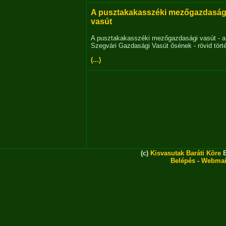
A pusztakakasszéki mezőgazdaság
vasút
A pusztakakasszéki mezőgazdasági vasút - a
Szegvári Gazdasági Vasút ősének - rövid tört
(...)
(c)
Kisvasutak Baráti Köre
E
Belépés
-
Webmai