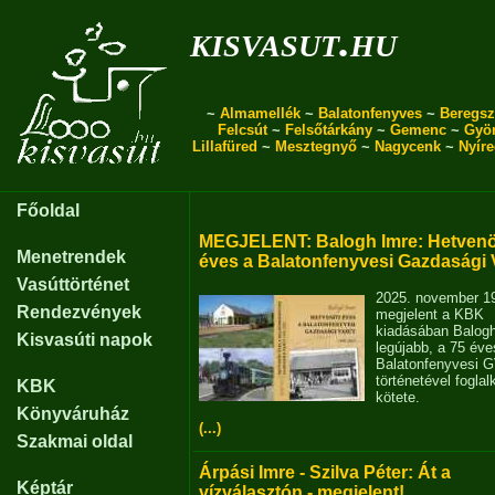
kisvasut.hu
~
Almamellék
~
Balatonfenyves
~
Beregsz
Felcsút
~
Felsőtárkány
~
Gemenc
~
Gyö
Lillafüred
~
Mesztegnyő
~
Nagycenk
~
Nyír
Főoldal
MEGJELENT: Balogh Imre: Hetvenö
Menetrendek
éves a Balatonfenyvesi Gazdasági 
Vasúttörténet
2025. november 1
Rendezvények
megjelent a KBK
kiadásában Balog
Kisvasúti napok
legújabb, a 75 éve
Balatonfenyvesi 
történetével fogla
KBK
kötete.
Könyváruház
(...)
Szakmai oldal
Árpási Imre - Szilva Péter: Át a
Képtár
vízválasztón - megjelent!