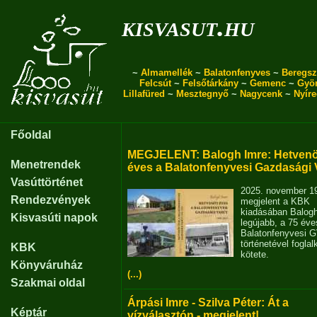
kisvasut.hu
~
Almamellék
~
Balatonfenyves
~
Beregsz
Felcsút
~
Felsőtárkány
~
Gemenc
~
Gyö
Lillafüred
~
Mesztegnyő
~
Nagycenk
~
Nyír
Főoldal
MEGJELENT: Balogh Imre: Hetvenö
Menetrendek
éves a Balatonfenyvesi Gazdasági 
Vasúttörténet
2025. november 1
Rendezvények
megjelent a KBK
kiadásában Balog
Kisvasúti napok
legújabb, a 75 éve
Balatonfenyvesi 
történetével fogla
KBK
kötete.
Könyváruház
(...)
Szakmai oldal
Árpási Imre - Szilva Péter: Át a
Képtár
vízválasztón - megjelent!