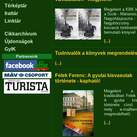
Térképtár
Megjelent a KBK l
Irattár
a Szob - Márianosz
Nagyirtáspuszta -
Linktár
Nagybörzsöny
kisvasút történetét
bemutató könyve!
Cikkarchívum
(...)
Újdonságok
GyIK
Tudnivalók a könyvek megrendelés
Partnereink
(...)
Felek Ferenc: A gyulai kisvasutak
története - kapható!
Megjelent 
kiadásában Felek
A gyulai kisv
története című 
mely e-mailb
megrendelhető.
(...)