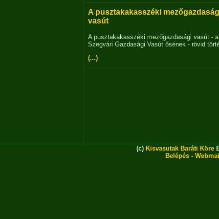
A pusztakakasszéki mezőgazdaság
vasút
A pusztakakasszéki mezőgazdasági vasút - a
Szegvári Gazdasági Vasút ősének - rövid tört
(...)
(c)
Kisvasutak Baráti Köre
E
Belépés
-
Webmai