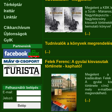
Térképtár
Megjelent a KBK l
Irattár
a Szob - Márianosz
Nagyirtáspuszta -
Linktár
Nagybörzsöny
kisvasút történetét
bemutató könyve!
Cikkarchívum
(...)
Újdonságok
GyIK
Tudnivalók a könyvek megrendelés
Partnereink
(...)
Felek Ferenc: A gyulai kisvasutak
története - kapható!
Megjelent 
kiadásában Felek
A gyulai kisv
története című 
Felhasználói belépés
mely e-mailb
E-mail:
megrendelhető.
Jelszó:
(...)