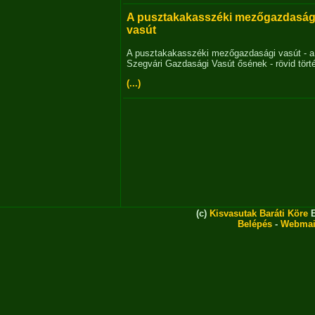
A pusztakakasszéki mezőgazdaság
vasút
A pusztakakasszéki mezőgazdasági vasút - a
Szegvári Gazdasági Vasút ősének - rövid tört
(...)
(c)
Kisvasutak Baráti Köre
E
Belépés
-
Webmai