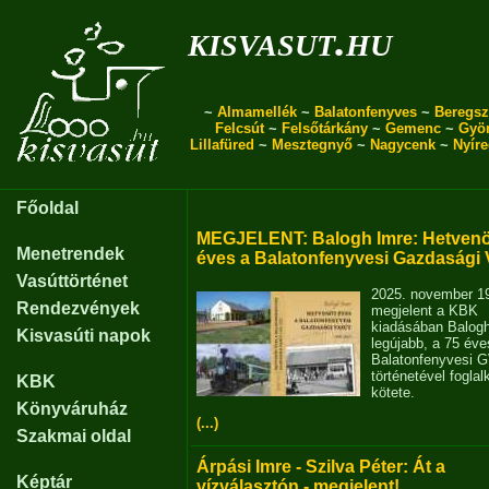
kisvasut.hu
~
Almamellék
~
Balatonfenyves
~
Beregsz
Felcsút
~
Felsőtárkány
~
Gemenc
~
Gyö
Lillafüred
~
Mesztegnyő
~
Nagycenk
~
Nyír
Főoldal
MEGJELENT: Balogh Imre: Hetvenö
Menetrendek
éves a Balatonfenyvesi Gazdasági 
Vasúttörténet
2025. november 1
Rendezvények
megjelent a KBK
kiadásában Balog
Kisvasúti napok
legújabb, a 75 éve
Balatonfenyvesi 
történetével fogla
KBK
kötete.
Könyváruház
(...)
Szakmai oldal
Árpási Imre - Szilva Péter: Át a
Képtár
vízválasztón - megjelent!