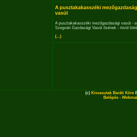
A pusztakakasszéki mezőgazdaság
vasút
A pusztakakasszéki mezőgazdasági vasút - a
Szegvári Gazdasági Vasút ősének - rövid tört
(...)
(c)
Kisvasutak Baráti Köre
E
Belépés
-
Webmai