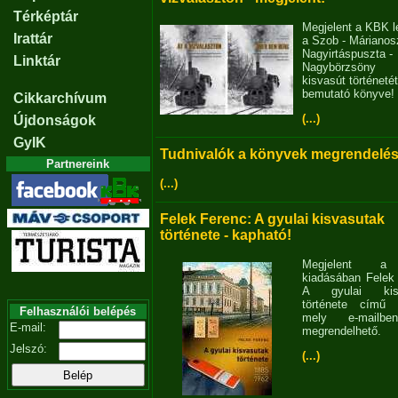
Térképtár
Megjelent a KBK l
Irattár
a Szob - Márianosz
Nagyirtáspuszta -
Linktár
Nagybörzsöny
kisvasút történetét
bemutató könyve!
Cikkarchívum
(...)
Újdonságok
GyIK
Tudnivalók a könyvek megrendelés
Partnereink
(...)
Felek Ferenc: A gyulai kisvasutak
története - kapható!
Megjelent 
kiadásában Felek
A gyulai kisv
története című 
Felhasználói belépés
mely e-mailb
E-mail:
megrendelhető.
Jelszó:
(...)