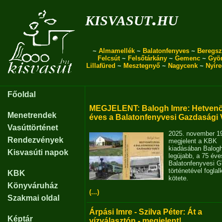
kisvasut.hu
~
Almamellék
~
Balatonfenyves
~
Beregsz
Felcsút
~
Felsőtárkány
~
Gemenc
~
Gyö
Lillafüred
~
Mesztegnyő
~
Nagycenk
~
Nyír
Főoldal
MEGJELENT: Balogh Imre: Hetvenö
Menetrendek
éves a Balatonfenyvesi Gazdasági 
Vasúttörténet
2025. november 1
Rendezvények
megjelent a KBK
kiadásában Balog
Kisvasúti napok
legújabb, a 75 éve
Balatonfenyvesi 
történetével fogla
KBK
kötete.
Könyváruház
(...)
Szakmai oldal
Árpási Imre - Szilva Péter: Át a
Képtár
vízválasztón - megjelent!