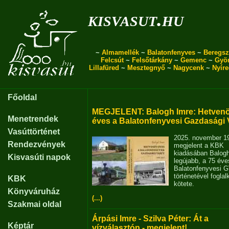
kisvasut.hu
~
Almamellék
~
Balatonfenyves
~
Beregsz
Felcsút
~
Felsőtárkány
~
Gemenc
~
Gyö
Lillafüred
~
Mesztegnyő
~
Nagycenk
~
Nyír
Főoldal
MEGJELENT: Balogh Imre: Hetvenö
Menetrendek
éves a Balatonfenyvesi Gazdasági 
Vasúttörténet
2025. november 1
Rendezvények
megjelent a KBK
kiadásában Balog
Kisvasúti napok
legújabb, a 75 éve
Balatonfenyvesi 
történetével fogla
KBK
kötete.
Könyváruház
(...)
Szakmai oldal
Árpási Imre - Szilva Péter: Át a
Képtár
vízválasztón - megjelent!