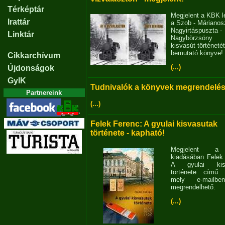
Térképtár
Megjelent a KBK l
Irattár
a Szob - Márianosz
Nagyirtáspuszta -
Linktár
Nagybörzsöny
kisvasút történetét
bemutató könyve!
Cikkarchívum
(...)
Újdonságok
GyIK
Tudnivalók a könyvek megrendelés
Partnereink
(...)
Felek Ferenc: A gyulai kisvasutak
története - kapható!
Megjelent 
kiadásában Felek
A gyulai kisv
története című 
mely e-mailb
megrendelhető.
(...)