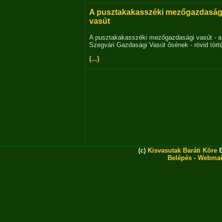
A pusztakakasszéki mezőgazdaság
vasút
A pusztakakasszéki mezőgazdasági vasút - a
Szegvári Gazdasági Vasút ősének - rövid tört
(...)
(c)
Kisvasutak Baráti Köre
E
Belépés
-
Webmai